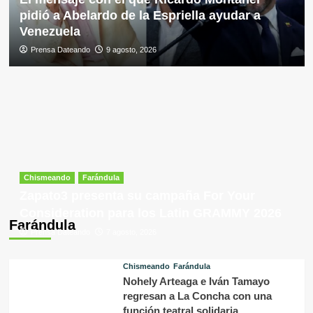
pidió a Abelardo de la Espriella ayudar a
Venezuela
Prensa Dateando
9 agosto, 2026
Chismeando
Farándula
Zapato3 presenta su campaña For Your
Consideration para los Latin GRAMMY 2026
Farándula
Prensa Dateando
7 agosto, 2026
Chismeando
Farándula
Nohely Arteaga e Iván Tamayo
regresan a La Concha con una
función teatral solidaria