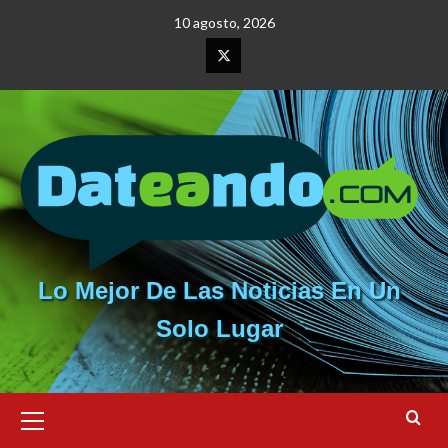
Saltar
10 agosto, 2026
al
contenido
Elemento
del
menú
Lo Mejor De Las Noticias En Un
Solo Lugar
Menú
primario