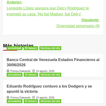
Navegación
Anterior:
Leopoldo López asegura que Delcy Rodríguez le
de
expropió su casa: ‘No fué Maduro, fué Delcy’
entradas
Siguiente:
Diversidad aniversario (II)
Más historias
actualidad
El datazo
Noticias del día
Banco Central de Venezuela Estados Financieros al
30/06/2026
Prensa Dateando
10 agosto, 2026
actualidad
El datazo
Noticias del día
Eduardo Rodríguez contuvo a los Dodgers y se
apuntó la victoria
Prensa Dateando
10 agosto, 2026
actualidad
El datazo
Noticias del día