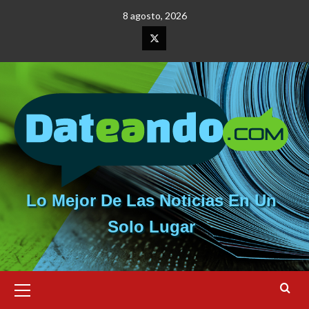
Saltar
8 agosto, 2026
al
contenido
Elemento
del
menú
Lo Mejor De Las Noticias En Un
Solo Lugar
Menú
primario