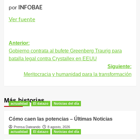
por
INFOBAE
Ver fuente
Navegación
Anterior:
Gobierno contrata al bufete Greenberg Traurig para
de
batalla legal contra Crystallex en EEUU
entradas
Siguiente:
Meritocracia y humanidad para la transformación
Más historias
actualidad
El datazo
Noticias del día
Cómo caen las potencias – Últimas Noticias
Prensa Dateando
8 agosto, 2026
actualidad
El datazo
Noticias del día