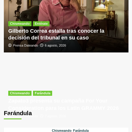
Chismeando
Entérate
Gilberto Correa estalla tras conocer la
decisión del tribunal en su caso
Prensa Dateando
6 agosto, 2026
Chismeando
Farándula
Zapato3 presenta su campaña For Your
Consideration para los Latin GRAMMY 2026
Farándula
Prensa Dateando
7 agosto, 2026
Chismeando
Farándula