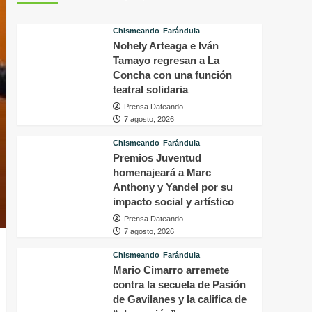
tras
p
conocer
v
Chismeando
Farándula
la
d
Nohely Arteaga e Iván
decisión
f
del
Tamayo regresan a La
i
tribunal
P
Concha con una función
en
H
teatral solidaria
su
q
Prensa Dateando
caso
o
7 agosto, 2026
a
s
Chismeando
Farándula
f
Premios Juventud
a
homenajeará a Marc
p
Anthony y Yandel por su
a
impacto social y artístico
m
Prensa Dateando
7 agosto, 2026
Chismeando
Farándula
Mario Cimarro arremete
contra la secuela de Pasión
de Gavilanes y la califica de