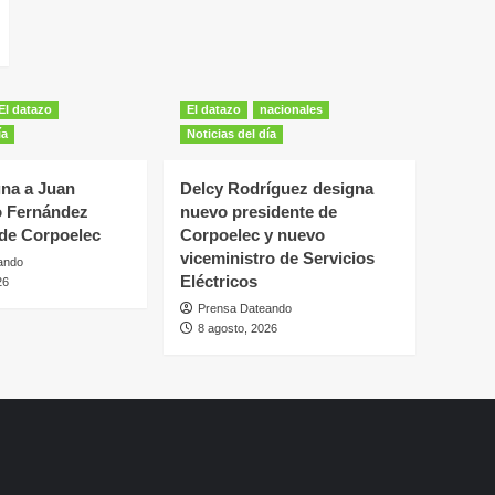
El datazo
El datazo
nacionales
ía
Noticias del día
gna a Juan
Delcy Rodríguez designa
 Fernández
nuevo presidente de
 de Corpoelec
Corpoelec y nuevo
viceministro de Servicios
ando
Eléctricos
26
Prensa Dateando
8 agosto, 2026