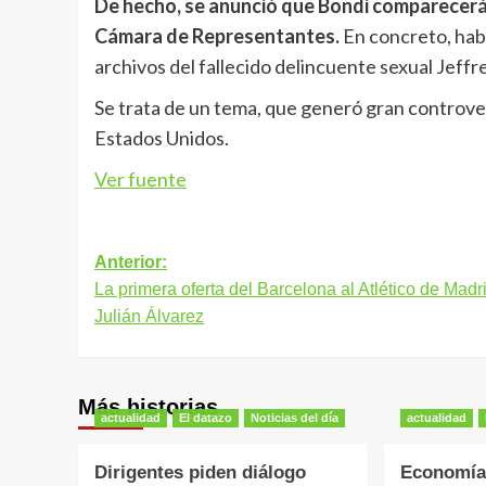
De hecho, se anunció que Bondi comparecerá 
Cámara de Representantes.
En concreto, habl
archivos del fallecido delincuente sexual Jeffr
Se trata de un tema, que generó gran controver
Estados Unidos.
Ver fuente
Navegación
Anterior:
La primera oferta del Barcelona al Atlético de Madr
de
Julián Álvarez
entradas
Más historias
actualidad
El datazo
Noticias del día
actualidad
Dirigentes piden diálogo
Economía