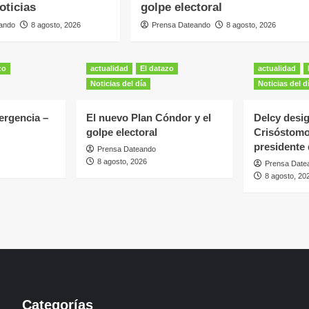
oticias
golpe electoral
ando
8 agosto, 2026
Prensa Dateando
8 agosto, 2026
zo
actualidad
El datazo
actualidad
Noticias del día
Noticias del d
rgencia –
El nuevo Plan Cóndor y el
Delcy desi
golpe electoral
Crisóstomo
presidente
Prensa Dateando
8 agosto, 2026
Prensa Date
8 agosto, 20
Categorías