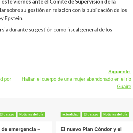
este viernes ante el Comité de Supervisión de la
ar sobre su gestión en relación con la publicación de los
ey Epstein.
sia durante su gestión como fiscal general de los
Siguiente:
id por
Hallan el cuerpo de una mujer abandonado en el río
Guaire
El datazo
Noticias del día
actualidad
El datazo
Noticias del día
 de emergencia –
El nuevo Plan Cóndor y el