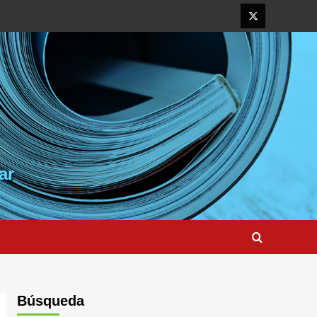
Elemento
del
menú
ar
Búsqueda