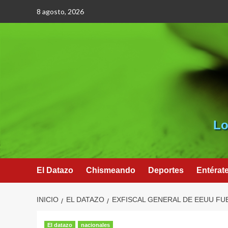
Saltar
8 agosto, 2026
al
contenido
Lo
El Datazo
Chismeando
Deportes
Entérat
INICIO
EL DATAZO
EXFISCAL GENERAL DE EEUU FU
El datazo
nacionales