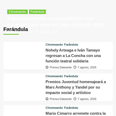
Chismeando
Farándula
Zapato3 presenta su campaña For Your
Consideration para los Latin GRAMMY 2026
Farándula
Prensa Dateando
7 agosto, 2026
Chismeando
Farándula
Nohely Arteaga e Iván Tamayo
regresan a La Concha con una
función teatral solidaria
Prensa Dateando
7 agosto, 2026
Chismeando
Farándula
Premios Juventud homenajeará a
Marc Anthony y Yandel por su
impacto social y artístico
Prensa Dateando
7 agosto, 2026
Chismeando
Farándula
Mario Cimarro arremete contra la