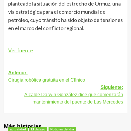
planteado la situación del estrecho de Ormuz, una
vía estratégica para el comercio mundial de
petróleo, cuyo tránsito ha sido objeto de tensiones
en el marco del conflicto regional.
Ver fuente
Navegación
Anterior:
Cirugía robótica gratuita en el Clínico
de
Siguiente:
entradas
Alcalde Darwin González dice que comenzarán
mantenimiento del puente de Las Mercedes
Más historias
actualidad
El datazo
Noticias del día