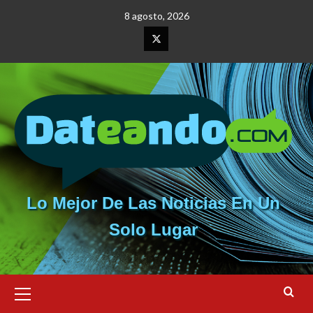
Saltar
8 agosto, 2026
al
contenido
Elemento
del
menú
Lo Mejor De Las Noticias En Un
Solo Lugar
Menú
primario