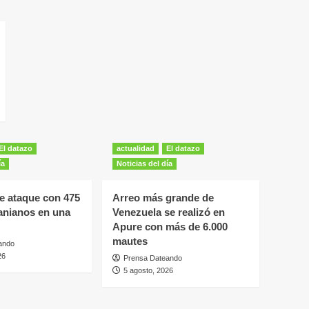
El datazo
actualidad
El datazo
ía
Noticias del día
e ataque con 475
Arreo más grande de
anianos en una
Venezuela se realizó en
Apure con más de 6.000
mautes
ando
26
Prensa Dateando
5 agosto, 2026