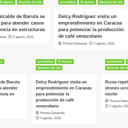
El datazo
Noticias del día
actualidad
El datazo
Noticias del día
alcalde de Baruta se
Delcy Rodríguez visita un
 para atender casos
emprendimiento en Caracas
ncia en estructuras
para potenciar la producción
de café venezolano
ando
5 agosto, 2026
Prensa Dateando
5 agosto, 2026
zo
actualidad
El datazo
actualidad
Noticias del día
Noticias del d
 de Baruta
Delcy Rodríguez visita un
Rusia repel
a atender
emprendimiento en Caracas
drones ucr
ncia en
para potenciar la
noche
producción de café
Prensa Date
venezolano
5 agosto, 20
Prensa Dateando
5 agosto, 2026