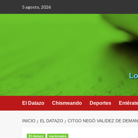
Saltar
5 agosto, 2026
al
contenido
Lo
El Datazo
Chismeando
Deportes
Entérat
INICIO
EL DATAZO
CITGO NEGÓ VALIDEZ DE DEMA
El datazo
nacionales