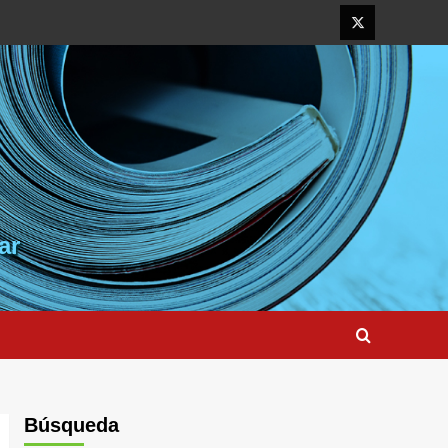
Elemento
del
menú
ar
Búsqueda