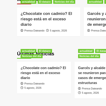
actualidad
El datazo
Noticias del día
actualidad
¿Chocolate con cadmio? El
Garcés y 
riesgo está en el exceso
reunieron
diario
de emerge
Prensa Dateando
5 agosto, 2026
Prensa Date
actualidad
El datazo
actualidad
El data
Últimas Noticias
Noticias del día
Noticias del día
¿Chocolate con cadmio? El
Garcés y alcalde
riesgo está en el exceso
se reunieron par
diario
casos de emerge
estructuras
Prensa Dateando
5 agosto, 2026
Prensa Dateando
5 agosto, 2026