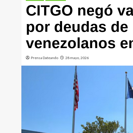
CITGO negó va
por deudas de
venezolanos e
Prensa Dateando
28 mayo, 2026