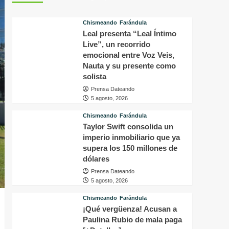
perturbador
d
video
a
Chismeando
Farándula
del
c
Leal presenta “Leal Íntimo
famoso
T
Live”, un recorrido
influencer
y
Perez
a
emocional entre Voz Veis,
Hilton
q
Nauta y su presente como
que
l
solista
obligó
q
Prensa Dateando
a
h
5 agosto, 2026
sus
e
fans
s
Chismeando
Farándula
a
c
Taylor Swift consolida un
pedir
e
imperio inmobiliario que ya
ayuda
i
supera los 150 millones de
médica
e
dólares
E
Prensa Dateando
5 agosto, 2026
Chismeando
Farándula
¡Qué vergüenza! Acusan a
Paulina Rubio de mala paga