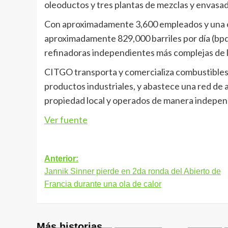
oleoductos y tres plantas de mezclas y envasad
Con aproximadamente 3,600 empleados y una 
aproximadamente 829,000 barriles por día (bpd)
refinadoras independientes más complejas de 
CITGO transporta y comercializa combustibles 
productos industriales, y abastece una red d
propiedad local y operados de manera indepen
Ver fuente
Navegación
Anterior:
Jannik Sinner pierde en 2da ronda del Abierto de
de
Francia durante una ola de calor
entradas
Más historias