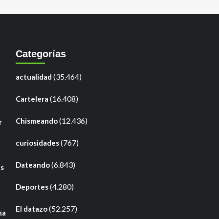
Categorías
(35.464)
actualidad
(16.408)
Cartelera
(12.436)
Chismeando
r
(767)
curiosidades
(6.843)
Dateando
as
(4.280)
Deportes
(52.257)
El datazo
na