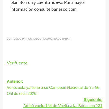
plan Borrón y cuenta nueva.
Para mayor
información consulte banesco.com
.
CONTENIDO PATROCINADO / RECOMENDADO PARA TI
Ver fuente
Navegación
Anterior:
Venezuela ya tiene a su Campeón Nacional de Yu-Gi-
de
Oh! de este 2026
entradas
Siguiente:
Arribó vuelo 154 de Vuelta a la Patria con 131