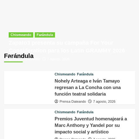
Chismeando
Farándula
Zapato3 presenta su campaña For Your
Consideration para los Latin GRAMMY 2026
Farándula
Prensa Dateando
7 agosto, 2026
Chismeando
Farándula
Nohely Arteaga e Iván Tamayo
regresan a La Concha con una
función teatral solidaria
Prensa Dateando
7 agosto, 2026
Chismeando
Farándula
Premios Juventud homenajeará a
Marc Anthony y Yandel por su
impacto social y artístico