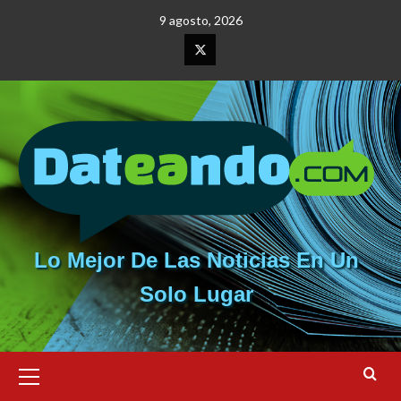
Saltar
9 agosto, 2026
al
contenido
Elemento
del
menú
Lo Mejor De Las Noticias En Un
Solo Lugar
Menú
primario