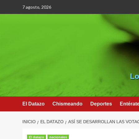
Saltar
7 agosto, 2026
al
contenido
Lo
El Datazo
Chismeando
Deportes
Entérat
INICIO
EL DATAZO
ASÍ SE DESARROLLAN LAS VOTA
El datazo
nacionales