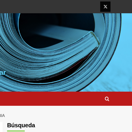
Elemento
del
menú
ar
IA
Búsqueda