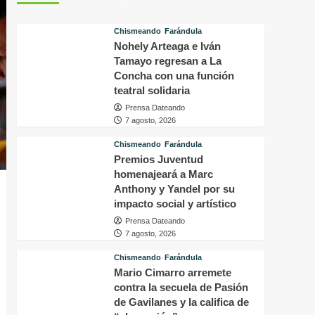
tras
p
conocer
v
Chismeando
Farándula
la
d
Nohely Arteaga e Iván
decisión
f
del
Tamayo regresan a La
i
tribunal
P
Concha con una función
en
H
teatral solidaria
su
q
Prensa Dateando
caso
o
7 agosto, 2026
a
s
Chismeando
Farándula
f
Premios Juventud
a
homenajeará a Marc
p
Anthony y Yandel por su
a
impacto social y artístico
m
Prensa Dateando
7 agosto, 2026
Chismeando
Farándula
Mario Cimarro arremete
contra la secuela de Pasión
de Gavilanes y la califica de