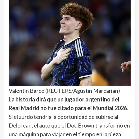
Valentín Barco (REUTERS/Agustin Marcarian)
La historia dirá que un jugador argentino del
Real Madrid no fue citado para el Mundial 2026
.
Si el zurdo tendría la oportunidad de subirse al
Delorean, el auto que el Doc Brown transformó en
una máquina para viajar en el tiempo en la pieza
cinematográfica de culto llamada
Volver al Futuro
,
tal vez pondría en el panel la fecha de aquel
recordado golazo de tiro libre contra Boca en el
Superclásico, o lo que fue el primer semestre del
2025. O sea, el tablero debería marcar el año