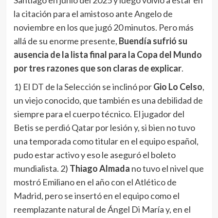
por tres razones que son claras de explicar
.
1) El DT de la Selección se inclinó por
Gio Lo Celso
,
un viejo conocido, que también es una debilidad de
siempre para el cuerpo técnico. El jugador del
Betis se perdió Qatar por lesión y, si bien no tuvo
una temporada como titular en el equipo español,
pudo estar activo y eso le aseguró el boleto
mundialista. 2)
Thiago Almada
no tuvo el nivel que
mostró Emiliano en el año con el Atlético de
Madrid, pero se insertó en el equipo como el
reemplazante natural de Ángel Di María y, en el
combinado nacional, siempre jugó en un alto nivel.
3) El otro que peleaba con el 10 del Aston Villa era
el 10 del Como.
Nico Paz
, un zurdo que destella
fútbol en cada pisada, se convirtió en un jugador
de recambio importante para Scaloni, además de