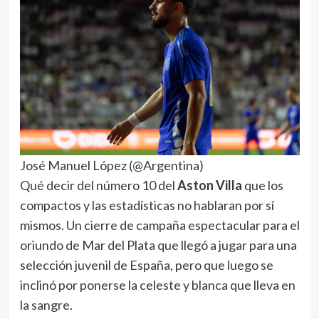
José Manuel López (@Argentina)
Qué decir del número 10 del
Aston Villa
que los
compactos y las estadísticas no hablaran por sí
mismos. Un cierre de campaña espectacular para el
oriundo de Mar del Plata que llegó a jugar para una
selección juvenil de España, pero que luego se
inclinó por ponerse la celeste y blanca que lleva en
la sangre.
El rendimiento del volante de los
Villanos
fue
trascendental en la histórica obtención de la
Europa League para el equipo de Unai Emery
.
Con cuatro tantos y seis pases gol,
Emi
se erigió
como el jugador más valioso (MVP) de la