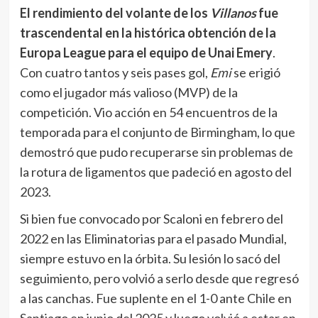
competición. Vio acción en 54 encuentros de la
temporada para el conjunto de Birmingham, lo que
demostró que pudo recuperarse sin problemas de
la rotura de ligamentos que padeció en agosto del
2023.
Si bien fue convocado por Scaloni en febrero del
2022 en las Eliminatorias para el pasado Mundial,
siempre estuvo en la órbita. Su lesión lo sacó del
seguimiento, pero volvió a serlo desde que regresó
a las canchas. Fue suplente en el 1-0 ante Chile en
Santiago en junio del 2025 y luego volvió a estar en
la citación para el amistoso ante Angelo de
noviembre en los que jugó 20 minutos. Pero más
allá de su enorme presente,
Buendía sufrió su
ausencia de la lista final para la Copa del Mundo