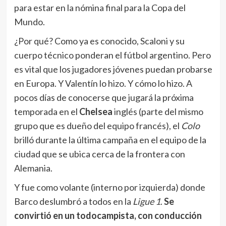
es vital que los jugadores jóvenes puedan probarse
en Europa. Y Valentín lo hizo. Y cómo lo hizo. A
pocos días de conocerse que jugará la próxima
temporada en el
Chelsea
inglés (parte del mismo
grupo que es dueño del equipo francés), el
Colo
brilló durante la última campaña en el equipo de la
ciudad que se ubica cerca de la frontera con
Alemania.
Y fue como volante (interno por izquierda) donde
Barco deslumbró a todos en la
Ligue 1
.
Se
convirtió en un todocampista, con conducción
de juego, aporte goleador y en asistencias en el
conjunto galo
. Jugó 43 partidos en toda la
temporada en un equipo que alcanzó las semis de
la Conferencia League, el trofeo de tercer orden
en Europa, y terminó entre los ocho de la máxima