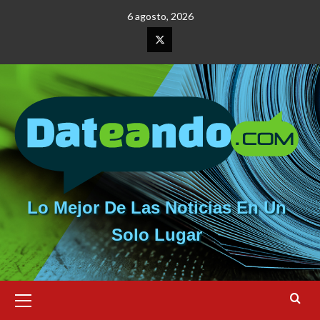
Saltar
6 agosto, 2026
al
contenido
Elemento
del
menú
Lo Mejor De Las Noticias En Un
Solo Lugar
Menú
primario