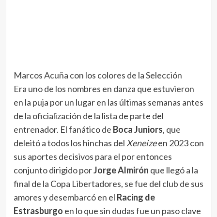
Marcos Acuña con los colores de la Selección
Era uno de los nombres en danza que estuvieron
en la puja por un lugar en las últimas semanas antes
de la oficialización de la lista de parte del
entrenador. El fanático de
Boca Juniors
, que
deleitó a todos los hinchas del
Xeneize
en 2023 con
sus aportes decisivos para el por entonces
conjunto dirigido por
Jorge Almirón
que llegó a la
final de la Copa Libertadores, se fue del club de sus
amores y desembarcó en el
Racing de
Estrasburgo
en lo que sin dudas fue un paso clave
para estar en la nómina final para la Copa del
Mundo.
¿Por qué? Como ya es conocido, Scaloni y su
cuerpo técnico ponderan el fútbol argentino. Pero