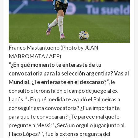
Franco Mastantuono (Photo by JUAN
MABROMATA / AFP)
“¿En qué momento te enteraste de tu
convocatoria para la selección argentina? Vas al
Mundial. ¿Te enteraste en el descanso?“
, le
consultó el cronista en el campo de juego al ex
Lanús. ”¿En qué medida te ayudó el Palmeiras a
conseguir esta convocatoria? ¿Fue importante
para que te convocaran? ¿Te parece mal que le
pregunte a Messi: ‘¿Será un orgullo jugar junto al
Flaco López?’“, fue la extensa pregunta del
periodista. “Todavía no salió la lista oficial…”, fue la
incómoda respuesta que comenzó a dar antes de
ser interceptado.
“¡Salió la lista oficial, salió!“
, lo
cortó el periodista.
”Ah, no lo vi todavía…“
,
aseguró López.
”Tenés la plaza asegurada.