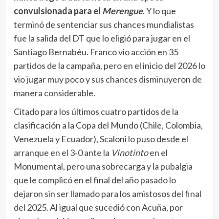
partidos de la campaña, pero en el inicio del 2026 lo
vio jugar muy poco y sus chances disminuyeron de
manera considerable.
Citado para los últimos cuatro partidos de la
clasificación a la Copa del Mundo (Chile, Colombia,
Venezuela y Ecuador), Scaloni lo puso desde el
arranque en el 3-0 ante la
Vinotinto
en el
Monumental, pero una sobrecarga y la pubalgia
que le complicó en el final del año pasado lo
dejaron sin ser llamado para los amistosos del final
del 2025. Al igual que sucedió con Acuña, por
ejemplo, volvió a ser llamado para verlo entrenar y
jugó 45 minutos ante Mauritania en un día
complejo que tuvo la Selección. Contra Zambia no
ingresó y eso ya anticipó lo que fue su ausencia en
la lista de 26 para el Mundial.