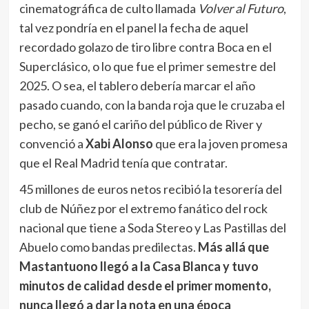
pasado cuando, con la banda roja que le cruzaba el
pecho, se ganó el cariño del público de River y
convenció a
Xabi Alonso
que era la joven promesa
que el Real Madrid tenía que contratar.
45 millones de euros netos recibió la tesorería del
club de Núñez por el extremo fanático del rock
nacional que tiene a Soda Stereo y Las Pastillas del
Abuelo como bandas predilectas.
Más allá que
Mastantuono llegó a la Casa Blanca y tuvo
minutos de calidad desde el primer momento,
nunca llegó a dar la nota en una época
convulsionada para el
Merengue
. Y lo que
terminó de sentenciar sus chances mundialistas
fue la salida del DT que lo eligió para jugar en el
Santiago Bernabéu. Franco vio acción en 35