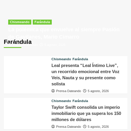
Farándula
Prensa Dateando
5 agosto, 2026
Chismeando
Farándula
Leal presenta “Leal Íntimo Live”,
un recorrido emocional entre Voz
Veis, Nauta y su presente como
solista
Prensa Dateando
5 agosto, 2026
Chismeando
Farándula
Taylor Swift consolida un imperio
inmobiliario que ya supera los 150
millones de dólares
Prensa Dateando
5 agosto, 2026
Chismeando
Farándula
¡Qué vergüenza! Acusan a Paulina
Rubio de mala paga [+Detalles]
Prensa Dateando
5 agosto, 2026