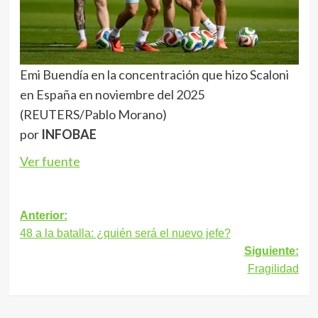
en España en noviembre del 2025
(REUTERS/Pablo Morano)
por
INFOBAE
Ver fuente
Navegación
Anterior:
48 a la batalla: ¿quién será el nuevo jefe?
de
Siguiente:
entradas
Fragilidad
Más historias
Deportes
Luis Arráez debutó con Filadelfia con batazos
claves que dieron la victoria ante Nacionales
Prensa Dateando
5 agosto, 2026