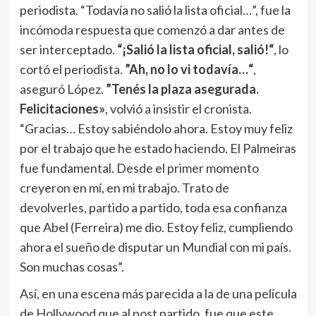
Felicitaciones»
, volvió a insistir el cronista.
“Gracias… Estoy sabiéndolo ahora. Estoy muy feliz
por el trabajo que he estado haciendo. El Palmeiras
fue fundamental. Desde el primer momento
creyeron en mí, en mi trabajo. Trato de
devolverles, partido a partido, toda esa confianza
que Abel (Ferreira) me dio. Estoy feliz, cumpliendo
ahora el sueño de disputar un Mundial con mi país.
Son muchas cosas”.
Así, en una escena más parecida a la de una película
de Hollywood que al post partido, fue que este
delantero de
José Manuel López
se enteró que
era parte de la nómina de Scaloni. Tras volver a ser
figura en el todopoderoso conjunto de Brasil, el
atacante que tiene una estatura de 1.90 metros,