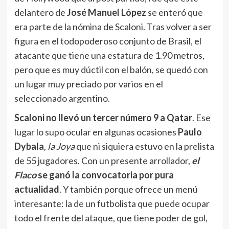
pero que es muy dúctil con el balón, se quedó con
un lugar muy preciado por varios en el
seleccionado argentino.
Scaloni no llevó un tercer número 9 a Qatar
. Ese
lugar lo supo ocular en algunas ocasiones
Paulo
Dybala
,
la Joya
que ni siquiera estuvo en la prelista
de 55 jugadores. Con un presente arrollador,
el
Flaco
se ganó la convocatoria por pura
actualidad
. Y también porque ofrece un menú
interesante: la de un futbolista que puede ocupar
todo el frente del ataque, que tiene poder de gol,
juego aéreo y se puede asociar con el resto de los
puntos y volantes. Dicen los que conocen al DT y
su cuerpo técnico que les encantó desde su
primera citación, que fue para la última fecha de
Eliminatorias (octubre 2025). Ahí fue suplente y