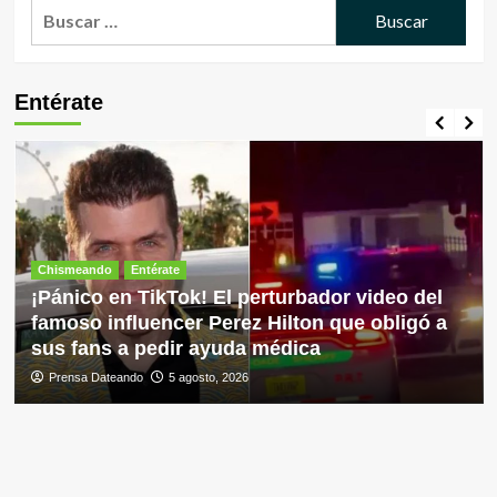
Chismeando
Entérate
¡Pánico en TikTok! El perturbador video del
famoso influencer Perez Hilton que obligó a
sus fans a pedir ayuda médica
Prensa Dateando
5 agosto, 2026
Chismeando
Farándula
La polémica que envuelve al siempre Pasión
de Gavilanes, Mario Cimarro