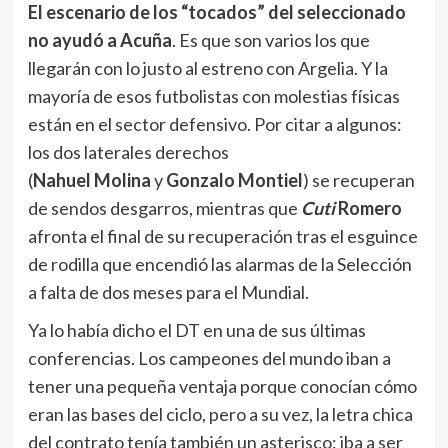
El escenario de los “tocados” del seleccionado
no ayudó a Acuña
. Es que son varios los que
llegarán con lo justo al estreno con Argelia. Y la
mayoría de esos futbolistas con molestias físicas
están en el sector defensivo. Por citar a algunos:
los dos laterales derechos
(
Nahuel
Molina
y
Gonzalo
Montiel
) se recuperan
de sendos desgarros, mientras que
Cuti
Romero
afronta el final de su recuperación tras el esguince
de rodilla que encendió las alarmas de la Selección
a falta de dos meses para el Mundial.
Ya lo había dicho el DT en una de sus últimas
conferencias. Los campeones del mundo iban a
tener una pequeña ventaja porque conocían cómo
eran las bases del ciclo, pero a su vez, la letra chica
del contrato tenía también un asterisco: iba a ser