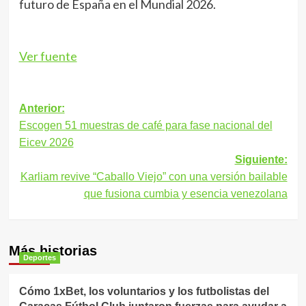
futuro de España en el Mundial 2026.
Ver fuente
Navegación
Anterior:
Escogen 51 muestras de café para fase nacional del
de
Eicev 2026
entradas
Siguiente:
Karliam revive “Caballo Viejo” con una versión bailable
que fusiona cumbia y esencia venezolana
Más historias
Deportes
Cómo 1xBet, los voluntarios y los futbolistas del