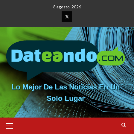
Saltar
8 agosto, 2026
al
contenido
Elemento
del
menú
Lo Mejor De Las Noticias En Un
Solo Lugar
Menú
primario