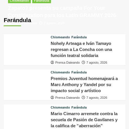
Chismeando
Farándula
Zapato3 presenta su campaña For Your
Consideration para los Latin GRAMMY 2026
Farándula
Prensa Dateando
7 agosto, 2026
Chismeando
Farándula
Nohely Arteaga e Iván Tamayo
regresan a La Concha con una
función teatral solidaria
Prensa Dateando
7 agosto, 2026
Chismeando
Farándula
Premios Juventud homenajeará a
Marc Anthony y Yandel por su
impacto social y artístico
Prensa Dateando
7 agosto, 2026
Chismeando
Farándula
Mario Cimarro arremete contra la
secuela de Pasión de Gavilanes y
la califica de “aberración”