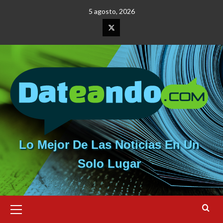
Saltar
5 agosto, 2026
al
contenido
Elemento
del
menú
Lo Mejor De Las Noticias En Un
Solo Lugar
Menú
primario