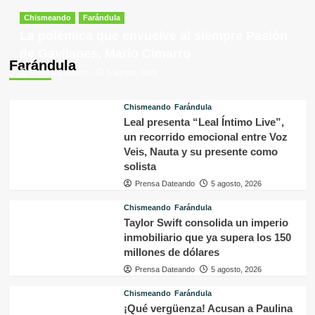
Chismeando
Farándula
La polémica que envuelve al siempre Pasión
de Gavilanes, Mario Cimarro
Farándula
Prensa Dateando
5 agosto, 2026
Chismeando
Farándula
Leal presenta “Leal Íntimo Live”,
un recorrido emocional entre Voz
Veis, Nauta y su presente como
solista
Prensa Dateando
5 agosto, 2026
Chismeando
Farándula
Taylor Swift consolida un imperio
inmobiliario que ya supera los 150
millones de dólares
Prensa Dateando
5 agosto, 2026
Chismeando
Farándula
¡Qué vergüenza! Acusan a Paulina