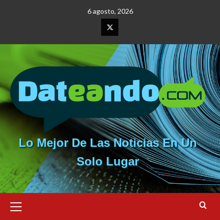
Saltar
6 agosto, 2026
al
contenido
Elemento
del
menú
Lo Mejor De Las Noticias En Un
Solo Lugar
Menú
primario