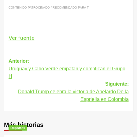
CONTENIDO PATROCINADO / RECOMENDADO PARA TI
Ver fuente
Navegación
Anterior:
Uruguay y Cabo Verde empatan y complican el Grupo
de
H
entradas
Siguiente:
Donald Trump celebra la victoria de Abelardo De la
Espriella en Colombia
Más historias
Deportes