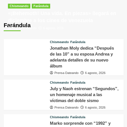
Chismeando
Farándula
«¡Behemoth! Una vida. En piezas» llegará en
diciembre a los cines de Venezuela
Farándula
Prensa Dateando
6 agosto, 2026
Chismeando
Farándula
Jonathan Moly dedica “Después
de las 10” a su esposa Andrea y
adelanta detalles de su nuevo
álbum
Prensa Dateando
6 agosto, 2026
Chismeando
Farándula
July y Naoh estrenan “Segundos”,
un homenaje musical a las
víctimas del doble sismo
Prensa Dateando
6 agosto, 2026
Chismeando
Farándula
Marko sorprende con “1992” y