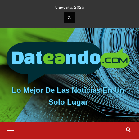
Saltar
8 agosto, 2026
al
contenido
Elemento
del
menú
Lo Mejor De Las Noticias En Un
Solo Lugar
Menú
primario