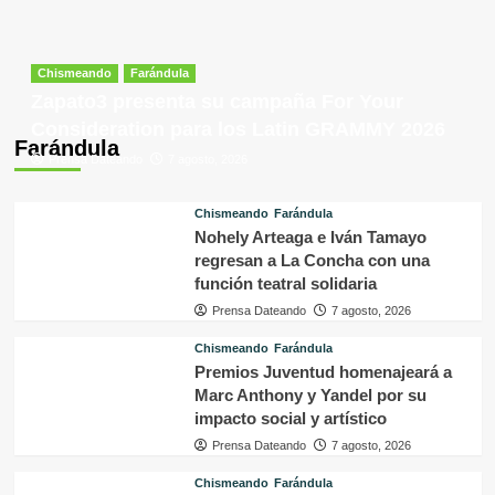
Chismeando
Farándula
Zapato3 presenta su campaña For Your
Consideration para los Latin GRAMMY 2026
Farándula
Prensa Dateando
7 agosto, 2026
Chismeando
Farándula
Nohely Arteaga e Iván Tamayo
regresan a La Concha con una
función teatral solidaria
Prensa Dateando
7 agosto, 2026
Chismeando
Farándula
Premios Juventud homenajeará a
Marc Anthony y Yandel por su
impacto social y artístico
Prensa Dateando
7 agosto, 2026
Chismeando
Farándula