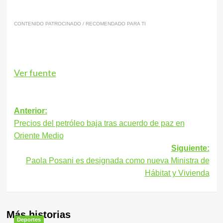
CONTENIDO PATROCINADO / RECOMENDADO PARA TI
Ver fuente
Navegación
Anterior:
Precios del petróleo baja tras acuerdo de paz en
de
Oriente Medio
entradas
Siguiente:
Paola Posani es designada como nueva Ministra de
Hábitat y Vivienda
Más historias
Deportes