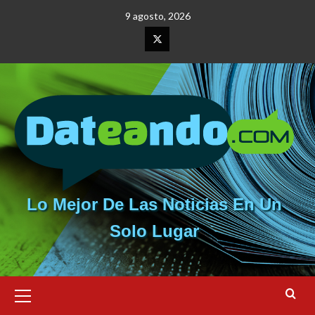
Saltar
9 agosto, 2026
al
contenido
Elemento
del
menú
Lo Mejor De Las Noticias En Un
Solo Lugar
Menú
primario