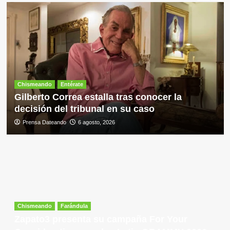
Chismeando
Entérate
Gilberto Correa estalla tras conocer la
decisión del tribunal en su caso
Prensa Dateando
6 agosto, 2026
Chismeando
Farándula
Zapato3 presenta su campaña For Your