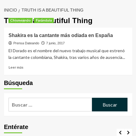
INICIO
TRUTH IS A BEAUTIFUL THING
Truth Is a Beautiful Thing
Chismeando
Farándula
Shakira es la cantante más odiada en España
Prensa Dateando
7 junio, 2017
El Dorado es el nombre del nuevo trabajo musical que estrenó
la cantante colombiana, Shakira, tras varios años de ausencia...
Leer
Leer más
más
sobre
Búsqueda
Shakira
es
la
Buscar:
cantante
más
odiada
en
España
Entérate