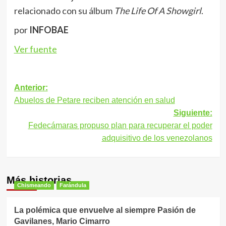
relacionado con su álbum
The Life Of A Showgirl
.
por
INFOBAE
Ver fuente
Navegación
Anterior:
Abuelos de Petare reciben atención en salud
de
Siguiente:
entradas
Fedecámaras propuso plan para recuperar el poder
adquisitivo de los venezolanos
Más historias
Chismeando
Farándula
La polémica que envuelve al siempre Pasión de
Gavilanes, Mario Cimarro