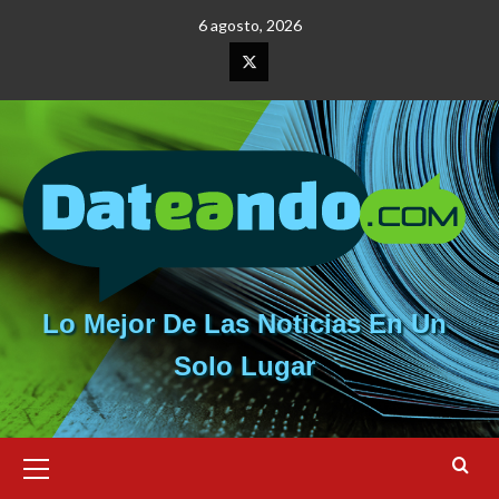
Saltar
6 agosto, 2026
al
contenido
Elemento
del
menú
Lo Mejor De Las Noticias En Un
Solo Lugar
Menú
primario