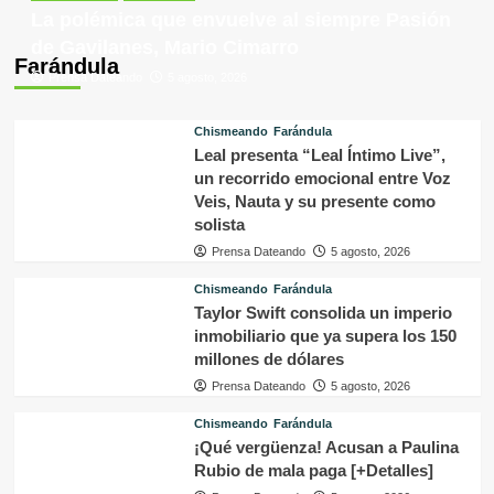
La polémica que envuelve al siempre Pasión
de Gavilanes, Mario Cimarro
Farándula
Prensa Dateando
5 agosto, 2026
Chismeando
Farándula
Leal presenta “Leal Íntimo Live”,
un recorrido emocional entre Voz
Veis, Nauta y su presente como
solista
Prensa Dateando
5 agosto, 2026
Chismeando
Farándula
Taylor Swift consolida un imperio
inmobiliario que ya supera los 150
millones de dólares
Prensa Dateando
5 agosto, 2026
Chismeando
Farándula
¡Qué vergüenza! Acusan a Paulina
Rubio de mala paga [+Detalles]