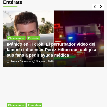
Entérate
Chismeando
Entérate
¡Pánico en TikTok! El perturbador video del
famoso influencer Perez Hilton que obligó a
sus fans a pedir ayuda médica
Prensa Dateando
5 agosto, 2026
Chismeando
Farándula