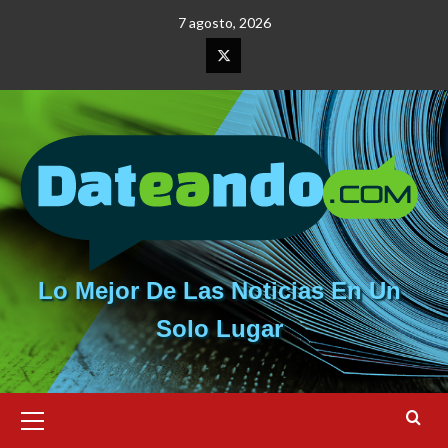
Saltar
7 agosto, 2026
al
contenido
Elemento
del
menú
Lo Mejor De Las Noticias En Un
Solo Lugar
Menú
primario