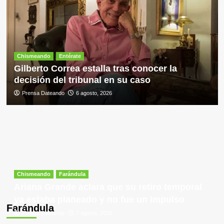
Chismeando
Entérate
Gilberto Correa estalla tras conocer la
decisión del tribunal en su caso
Prensa Dateando
6 agosto, 2026
Chismeando
Farándula
Ariana Grande aclara que su retiro temporal
ya estaba planeado y no fue un impulso
Farándula
Prensa Dateando
7 agosto, 2026