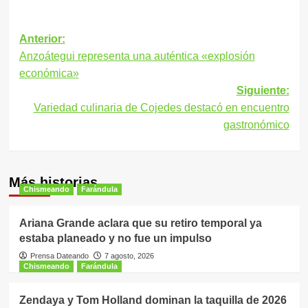
Navegación
Anterior:
Anzoátegui representa una auténtica «explosión
de
económica»
entradas
Siguiente:
Variedad culinaria de Cojedes destacó en encuentro
gastronómico
Más historias
Chismeando
Farándula
Ariana Grande aclara que su retiro temporal ya
estaba planeado y no fue un impulso
Prensa Dateando
7 agosto, 2026
Chismeando
Farándula
Zendaya y Tom Holland dominan la taquilla de 2026