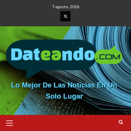
Saltar
7 agosto, 2026
al
contenido
Elemento
del
menú
Lo Mejor De Las Noticias En Un
Solo Lugar
Menú
primario