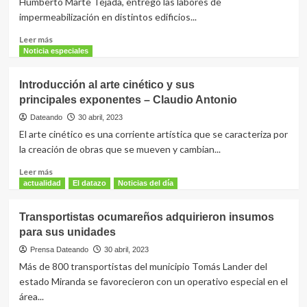
Humberto Marte Tejada, entregó las labores de
esta
impermeabilización en distintos edificios...
técnica
decorativa
Leer
Leer más
–
más
Noticia especiales
Armando
sobre
Antonio
Entregan
Introducción al arte cinético y sus
Iachini
obras
Lo
principales exponentes – Claudio Antonio
de
Medico
impermeabilización
Dateando
30 abril, 2023
en
El arte cinético es una corriente artística que se caracteriza por
edificios
la creación de obras que se mueven y cambian...
de
Charallave
Leer
Leer más
más
actualidad
El datazo
Noticias del día
sobre
Introducción
Transportistas ocumareños adquirieron insumos
al
para sus unidades
arte cinético
y
Prensa Dateando
30 abril, 2023
sus
Más de 800 transportistas del municipio Tomás Lander del
principales exponentes
estado Miranda se favorecieron con un operativo especial en el
–
área...
Claudio