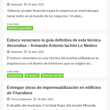
Georgia
medicinas
Dateando
30 abril, 2023
en
e
Elaborar un plan financiero para tu empresa es esencial para
la
insumos
tener éxito en el mundo de los negocios. Un plan...
fase
la
de
red
Leer
Leer más
grupos
hospitalaria
más
Noticia especiales
del
sobre
Zulia
Cómo
Estuco veneciano la guía definitiva de esta técnica
elaborar
decorativa – Armando Antonio Iachini Lo Medico
un
plan
Dateando
30 abril, 2023
financiero
El estuco veneciano es una técnica decorativa utilizada en la
para
arquitectura y el diseño de interiores que se originó en...
tu
empresa
Leer
Leer más
más
actualidad
El datazo
Noticias del día
sobre
Estuco
Entregan obras de impermeabilización en edificios
veneciano
de Charallave
la
guía
Prensa Dateando
30 abril, 2023
definitiva
El alcalde del municipio Cristóbal Rojas del estado Miranda,
de