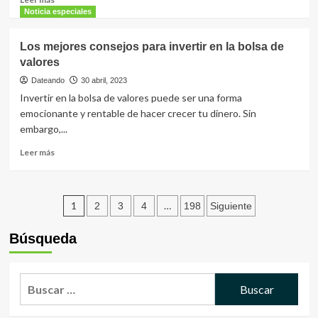
Por
más
Noticia especiales
Hjalmar
sobre
Jesus
Abren
Los mejores consejos para invertir en la bolsa de
Gibelli
laboratorio
Gomez
valores
del
–
ambulatorio
Dateando
30 abril, 2023
Hjalmar
Luis
Invertir en la bolsa de valores puede ser una forma
Gibelli
Martín
emocionante y rentable de hacer crecer tu dinero. Sin
Estaba
embargo,...
de
Carrizal
Leer
Leer más
más
sobre
Los
Paginación
mejores
1
…
2
3
4
198
Siguiente
consejos
de
para
Búsqueda
invertir
entradas
en
la
Buscar:
bolsa
de
valores