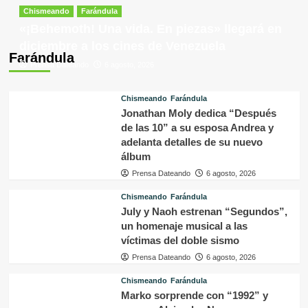
Chismeando
Farándula
«¡Behemoth! Una vida. En piezas» llegará en
diciembre a los cines de Venezuela
Farándula
Prensa Dateando
6 agosto, 2026
Chismeando
Farándula
Jonathan Moly dedica “Después
de las 10” a su esposa Andrea y
adelanta detalles de su nuevo
álbum
Prensa Dateando
6 agosto, 2026
Chismeando
Farándula
July y Naoh estrenan “Segundos”,
un homenaje musical a las
víctimas del doble sismo
Prensa Dateando
6 agosto, 2026
Chismeando
Farándula
Marko sorprende con “1992” y