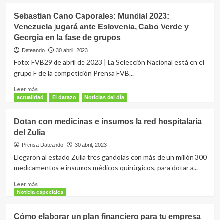
deja
sobre
18
Zapato
Sebastian Cano Caporales: Mundial 2023:
turistas
3
Venezuela jugará ante Eslovenia, Cabo Verde y
muertos
ofreció
Georgia en la fase de grupos
a
Caracas
Dateando
30 abril, 2023
una
Foto: FVB29 de abril de 2023 | La Selección Nacional está en el
noche
grupo F de la competición Prensa FVB...
memorable
Leer
Leer más
más
actualidad
El datazo
Noticias del día
sobre
Sebastian
Dotan con medicinas e insumos la red hospitalaria
Cano
del Zulia
Caporales:
Mundial
Prensa Dateando
30 abril, 2023
2023:
Llegaron al estado Zulia tres gandolas con más de un millón 300
Venezuela
medicamentos e insumos médicos quirúrgicos, para dotar a...
jugará
ante
Leer
Leer más
Eslovenia,
más
Noticia especiales
Cabo
sobre
Verde
Dotan
Cómo elaborar un plan financiero para tu empresa
y
con