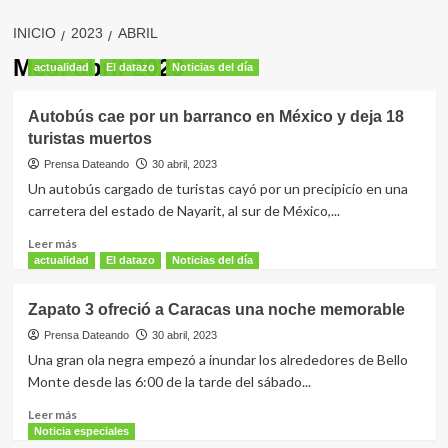
INICIO
2023
ABRIL
Mes:
abril 2023
actualidad
El datazo
Noticias del día
Autobús cae por un barranco en México y deja 18
turistas muertos
Prensa Dateando
30 abril, 2023
Un autobús cargado de turistas cayó por un precipicio en una
carretera del estado de Nayarit, al sur de México,...
Leer
Leer más
más
actualidad
El datazo
Noticias del día
sobre
Autobús
Zapato 3 ofreció a Caracas una noche memorable
cae
por
Prensa Dateando
30 abril, 2023
un
Una gran ola negra empezó a inundar los alrededores de Bello
barranco
Monte desde las 6:00 de la tarde del sábado...
en
México
Leer
Leer más
y
más
Noticia especiales