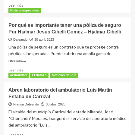
Antonio
Leer
Leer más
más
Noticia especiales
sobre
Transportistas
Por qué es importante tener una póliza de seguro
ocumareños
Por Hjalmar Jesus Gibelli Gomez – Hjalmar Gibelli
adquirieron
insumos
Dateando
30 abril, 2023
para
Una póliza de seguro es un contrato que te protege contra
sus
pérdidas inesperadas. Puede cubrir una amplia gama de
unidades
riesgos,...
Leer
Leer más
más
actualidad
El datazo
Noticias del día
sobre
Por
Abren laboratorio del ambulatorio Luis Martín
qué
Estaba de Carrizal
es
importante
Prensa Dateando
30 abril, 2023
tener
El alcalde del municipio Carrizal del estado Miranda, José
una
“Chonchón” Morales, inauguró el servicio de laboratorio médico
póliza
del ambulatorio “Luis...
de
seguro
Leer
Leer más