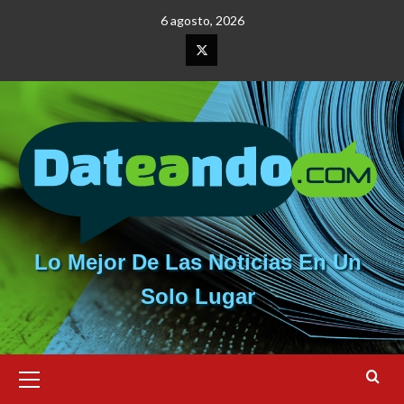
Saltar
6 agosto, 2026
al
contenido
Elemento
del
menú
Lo Mejor De Las Noticias En Un
Solo Lugar
Menú
primario