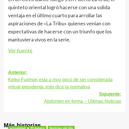
quinteto oriental logró hacerse con una solida
ventaja en el último cuarto para arrollar las
aspiraciones de «La Tribu» quienes venían con
expectativas de hacerse con un triunfo que los
mantuviera vivos en la serie.
Ver fuente
Navegación
Anterior:
Keiko Fujimori esta a muy poco de ser considerada
de
virtual presidenta: esto dice la normativa
entradas
Siguiente:
Abdomen en forma – Últimas Noticias
Más historias
actualidad
El datazo
Noticias del día