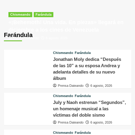
Chismeando
Farándula
«¡Behemoth! Una vida. En piezas» llegará en
diciembre a los cines de Venezuela
Farándula
Prensa Dateando
6 agosto, 2026
Chismeando
Farándula
Jonathan Moly dedica “Después
de las 10” a su esposa Andrea y
adelanta detalles de su nuevo
álbum
Prensa Dateando
6 agosto, 2026
Chismeando
Farándula
July y Naoh estrenan “Segundos”,
un homenaje musical a las
víctimas del doble sismo
Prensa Dateando
6 agosto, 2026
Chismeando
Farándula