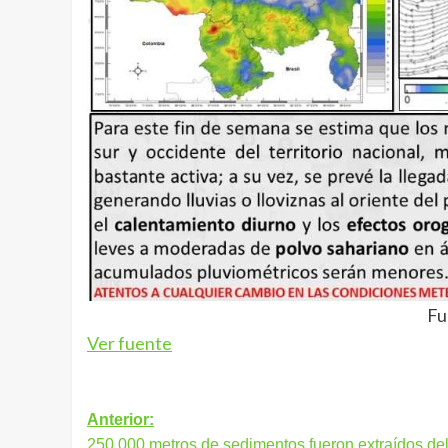
Fu
Ver fuente
Navegación
Anterior:
250.000 metros de sedimentos fueron extraídos del