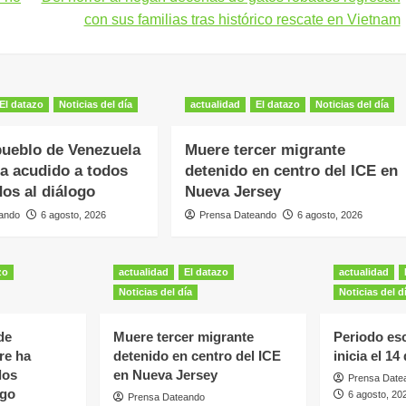
con sus familias tras histórico rescate en Vietnam
El datazo
Noticias del día
actualidad
El datazo
Noticias del día
pueblo de Venezuela
Muere tercer migrante
a acudido a todos
detenido en centro del ICE en
dos al diálogo
Nueva Jersey
ando
6 agosto, 2026
Prensa Dateando
6 agosto, 2026
zo
actualidad
El datazo
actualidad
Noticias del día
Noticias del d
de
Muere tercer migrante
Periodo es
re ha
detenido en centro del ICE
inicia el 1
los
en Nueva Jersey
Prensa Date
ogo
6 agosto, 20
Prensa Dateando