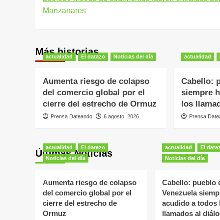
de
Manzanares
entradas
Más historias
actualidad
El datazo
Noticias del día
actualidad
Aumenta riesgo de colapso
Cabello: 
del comercio global por el
siempre h
cierre del estrecho de Ormuz
los llama
Prensa Dateando
6 agosto, 2026
Prensa Date
actualidad
El datazo
actualidad
El data
Últimas Noticias
Noticias del día
Noticias del día
Aumenta riesgo de colapso
Cabello: pueblo 
del comercio global por el
Venezuela siemp
cierre del estrecho de
acudido a todos 
Ormuz
llamados al diál