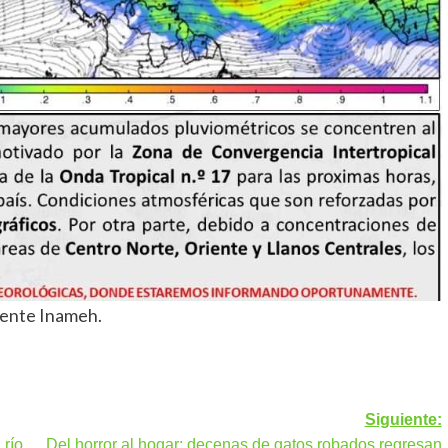
ente Inameh.
Siguiente:
 río
Del horror al hogar: decenas de gatos robados regresan