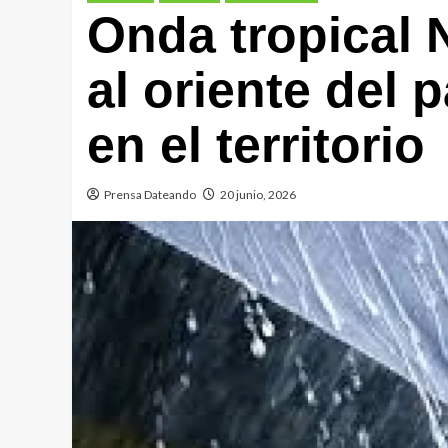
Onda tropical 
al oriente del p
en el territorio
Prensa Dateando
20 junio, 2026