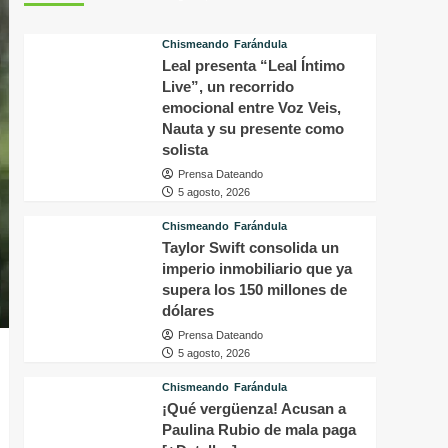
perturbador
d
video
a
Chismeando
Farándula
del
c
Leal presenta “Leal Íntimo
famoso
T
Live”, un recorrido
influencer
y
Perez
a
emocional entre Voz Veis,
Hilton
q
Nauta y su presente como
que
l
solista
obligó
q
Prensa Dateando
a
h
5 agosto, 2026
sus
e
fans
s
Chismeando
Farándula
a
c
Taylor Swift consolida un
pedir
e
imperio inmobiliario que ya
ayuda
i
supera los 150 millones de
médica
e
dólares
E
Prensa Dateando
5 agosto, 2026
Chismeando
Farándula
¡Qué vergüenza! Acusan a
Paulina Rubio de mala paga