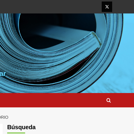
Elemento
del
menú
ar
ORIO
Búsqueda