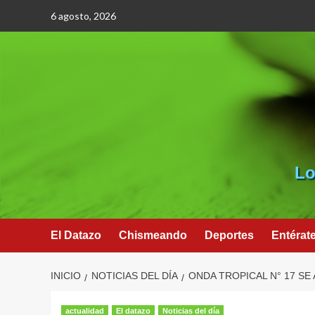
Saltar
6 agosto, 2026
al
contenido
Lo
El Datazo
Chismeando
Deportes
Entérat
INICIO
NOTICIAS DEL DÍA
ONDA TROPICAL N° 17 SE 
actualidad
El datazo
Noticias del día