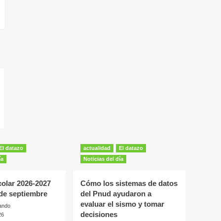
El datazo
actualidad
El datazo
ía
Noticias del día
colar 2026-2027
Cómo los sistemas de datos
4 de septiembre
del Pnud ayudaron a
evaluar el sismo y tomar
ando
decisiones
26