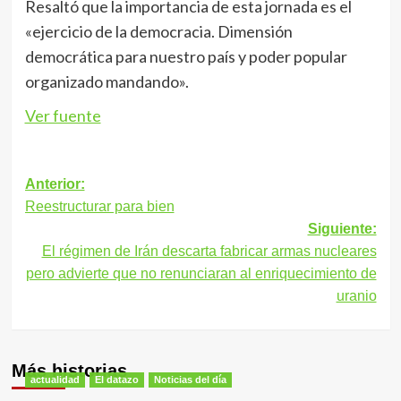
Resaltó que la importancia de esta jornada es el
«ejercicio de la democracia. Dimensión
democrática para nuestro país y poder popular
organizado mandando».
Ver fuente
Navegación
Anterior:
Reestructurar para bien
de
Siguiente:
entradas
El régimen de Irán descarta fabricar armas nucleares
pero advierte que no renunciaran al enriquecimiento de
uranio
Más historias
actualidad
El datazo
Noticias del día