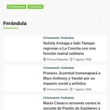
Chismeando
Farándula
Zapato3 presenta su campaña For Your
Consideration para los Latin GRAMMY 2026
Farándula
Prensa Dateando
7 agosto, 2026
Chismeando
Farándula
Nohely Arteaga e Iván Tamayo
regresan a La Concha con una
función teatral solidaria
Prensa Dateando
7 agosto, 2026
Chismeando
Farándula
Premios Juventud homenajeará a
Marc Anthony y Yandel por su
impacto social y artístico
Prensa Dateando
7 agosto, 2026
Chismeando
Farándula
Mario Cimarro arremete contra la
secuela de Pasión de Gavilanes y