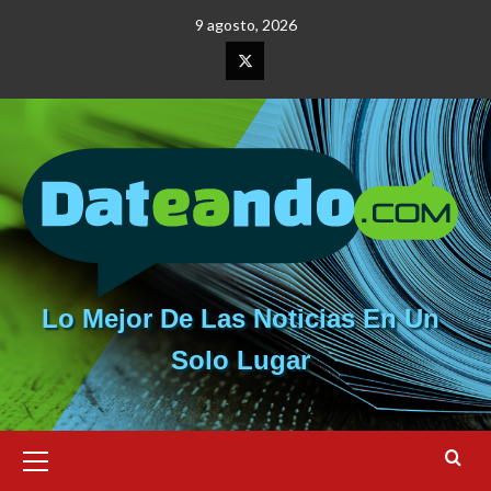
Saltar
9 agosto, 2026
al
contenido
Elemento
del
menú
Lo Mejor De Las Noticias En Un
Solo Lugar
Menú
primario