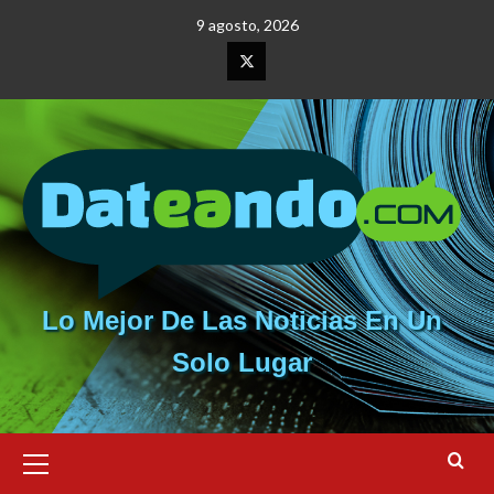
Saltar
9 agosto, 2026
al
contenido
Elemento
del
menú
Lo Mejor De Las Noticias En Un
Solo Lugar
Menú
primario