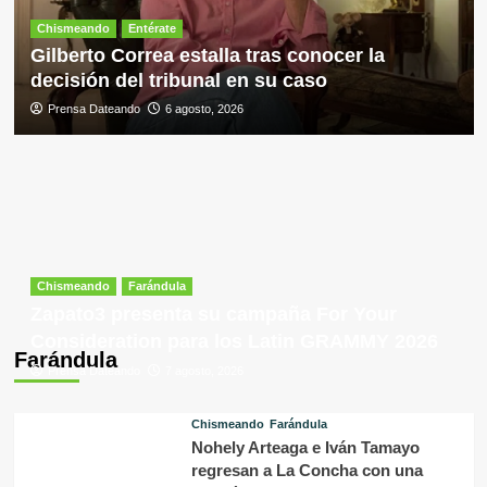
Chismeando
Entérate
Gilberto Correa estalla tras conocer la
decisión del tribunal en su caso
Prensa Dateando
6 agosto, 2026
Chismeando
Farándula
Zapato3 presenta su campaña For Your
Consideration para los Latin GRAMMY 2026
Farándula
Prensa Dateando
7 agosto, 2026
Chismeando
Farándula
Nohely Arteaga e Iván Tamayo
regresan a La Concha con una