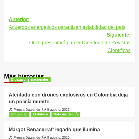
Navegación
Anterior:
Acuerdos energéticos garantizan estabilidad del país
de
Siguiente:
entradas
Oncti presentará primer Directorio de Revistas
Científicas
Más historias
El datazo
nacionales
Atentado con drones explosivos en Colombia deja
un policía muerto
Prensa Dateando
9 agosto, 2026
actualidad
El datazo
Noticias del día
Margot Benacerraf: legado que ilumina
Prensa Dateando
9 agosto, 2026