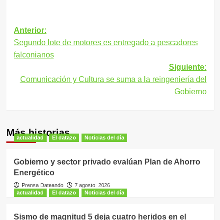
Navegación
Anterior:
Segundo lote de motores es entregado a pescadores
de
falconianos
entradas
Siguiente:
Comunicación y Cultura se suma a la reingeniería del
Gobierno
Más historias
actualidad
El datazo
Noticias del día
Gobierno y sector privado evalúan Plan de Ahorro
Energético
Prensa Dateando
7 agosto, 2026
actualidad
El datazo
Noticias del día
Sismo de magnitud 5 deja cuatro heridos en el