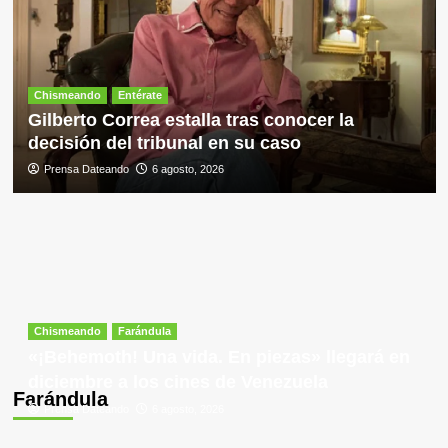
Chismeando
Entérate
Gilberto Correa estalla tras conocer la
decisión del tribunal en su caso
Prensa Dateando
6 agosto, 2026
Chismeando
Farándula
«¡Behemoth! Una vida. En piezas» llegará en
diciembre a los cines de Venezuela
Farándula
Prensa Dateando
6 agosto, 2026