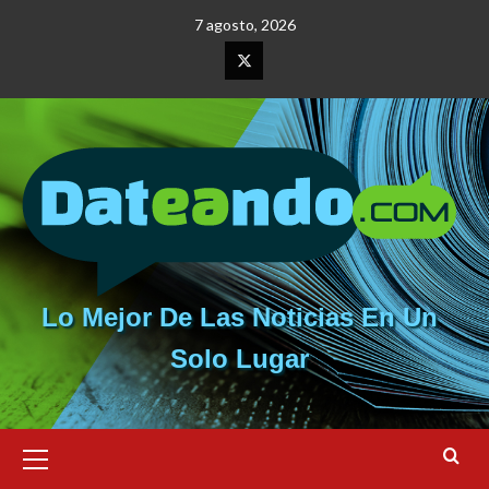
Saltar
7 agosto, 2026
al
contenido
Elemento
del
menú
Lo Mejor De Las Noticias En Un
Solo Lugar
Menú
primario