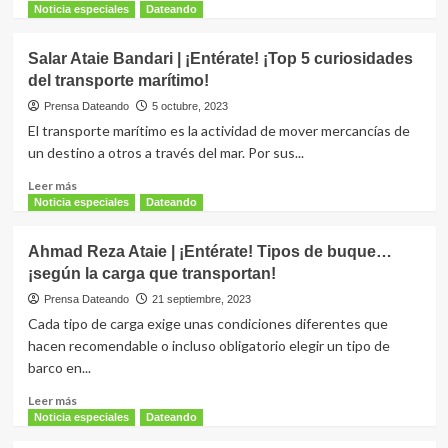
6
más
Noticia especiales
Dateando
principales
sobre
rutas
Anahid
Salar Ataie Bandari | ¡Entérate! ¡Top 5 curiosidades
marítimas
Bandari
del transporte marítimo!
del
de
mundo
Ataie
Prensa Dateando
5 octubre, 2023
|
El transporte marítimo es la actividad de mover mercancías de
¡Entérate!
un destino a otros a través del mar. Por sus...
VDR:
¡Las
Leer
Leer más
cajas
más
Noticia especiales
Dateando
negras
sobre
de
Salar
Ahmad Reza Ataie | ¡Entérate! Tipos de buque…
las
Ataie
¡según la carga que transportan!
embarcaciones!
Bandari
|
Prensa Dateando
21 septiembre, 2023
¡Entérate!
Cada tipo de carga exige unas condiciones diferentes que
¡Top
hacen recomendable o incluso obligatorio elegir un tipo de
5
barco en...
curiosidades
del
Leer
Leer más
transporte
más
Noticia especiales
Dateando
marítimo!
sobre