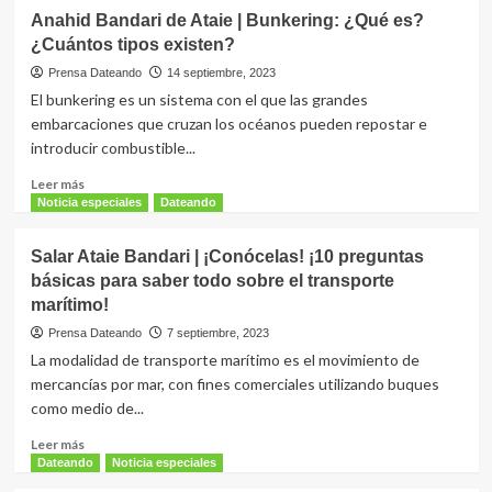
Ahmad
Anahid Bandari de Ataie | Bunkering: ¿Qué es?
Reza
¿Cuántos tipos existen?
Ataie
|
Prensa Dateando
14 septiembre, 2023
¡Entérate!
El bunkering es un sistema con el que las grandes
Tipos
embarcaciones que cruzan los océanos pueden repostar e
de
introducir combustible...
buque…
¡según
Leer
Leer más
la
más
Noticia especiales
Dateando
carga
sobre
que
Anahid
Salar Ataie Bandari | ¡Conócelas! ¡10 preguntas
transportan!
Bandari
básicas para saber todo sobre el transporte
de
marítimo!
Ataie
|
Prensa Dateando
7 septiembre, 2023
Bunkering:
La modalidad de transporte marítimo es el movimiento de
¿Qué
mercancías por mar, con fines comerciales utilizando buques
es?
como medio de...
¿Cuántos
tipos
Leer
Leer más
existen?
más
Dateando
Noticia especiales
sobre