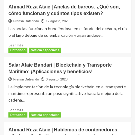
Salar
Ahmad Reza Ataie | Anclas de barcos: ¿Qué son,
Ataie
cómo funcionan y cuántos tipos existen?
Bandari
|
Prensa Dateando
17 agosto, 2023
¡Conócelas!
Las anclas funcionan hundiéndose en el fondo del océano, el río
¡10
o el lago debajo de su embarcación y agarrándose...
preguntas
básicas
Leer
Leer más
para
más
Dateando
Noticia especiales
saber
sobre
todo
Ahmad
Salar Ataie Bandari | Blockchain y Transporte
sobre
Reza
Marítimo: ¡Aplicaciones y beneficios!
el
Ataie
transporte
|
Prensa Dateando
3 agosto, 2023
marítimo!
Anclas
La implementación de la tecnología blockchain en el transporte
de
marítimo representa un paso significativo hacia la mejora de la
barcos:
cadena...
¿Qué
son,
Leer
Leer más
cómo
más
Dateando
Noticia especiales
funcionan
sobre
y
Salar
Ahmad Reza Ataie | Hablemos de contenedores:
cuántos
Ataie