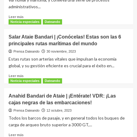
y
administrativos...
Trinidad
y
Leer
Leer más
Tobago
más
Noticia especiales
Dateando
sobre
Juanfe
Salar Ataie Bandari | ¡Conócelas! Estas son las 6
Serrano
principales rutas marítimas del mundo
Ponce
|
Prensa Dateando
30 noviembre, 2023
Embarques
Estas rutas son arterias vitales que impulsan la economía
marítimos:
global, y su gestión eficiente es crucial para el éxito en...
¿Qué
son?
Leer
Leer más
¿Cuál
más
Noticia especiales
Dateando
es
sobre
su
Salar
Anahid Bandari de Ataie | ¡Entérate! VDR: ¡Las
importancia
Ataie
cajas negras de las embarcaciones!
para
Bandari
el
|
Prensa Dateando
12 octubre, 2023
comercio
¡Conócelas!
Todos los barcos de pasaje, y en general todos los buques de
internacional?
Estas
carga de arqueo bruto superior a 3000 GT,...
son
las
Leer
Leer más