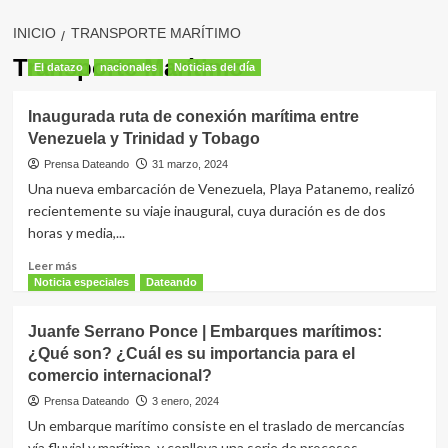
INICIO
TRANSPORTE MARÍTIMO
Transporte Marítimo
El datazo
nacionales
Noticias del día
Inaugurada ruta de conexión marítima entre
Venezuela y Trinidad y Tobago
Prensa Dateando
31 marzo, 2024
Una nueva embarcación de Venezuela, Playa Patanemo, realizó
recientemente su viaje inaugural, cuya duración es de dos
horas y media,...
Leer
Leer más
más
Noticia especiales
Dateando
sobre
Inaugurada
Juanfe Serrano Ponce | Embarques marítimos:
ruta
¿Qué son? ¿Cuál es su importancia para el
de
comercio internacional?
conexión
marítima
Prensa Dateando
3 enero, 2024
entre
Un embarque marítimo consiste en el traslado de mercancías
Venezuela
vía fluvial y marítima, y conlleva una serie de procesos