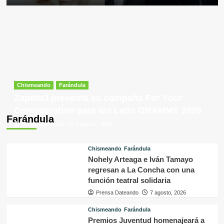
Chismeando
Farándula
Zapato3 presenta su campaña For Your
Consideration para los Latin GRAMMY 2026
Farándula
Prensa Dateando
7 agosto, 2026
Chismeando
Farándula
Nohely Arteaga e Iván Tamayo
regresan a La Concha con una
función teatral solidaria
Prensa Dateando
7 agosto, 2026
Chismeando
Farándula
Premios Juventud homenajeará a