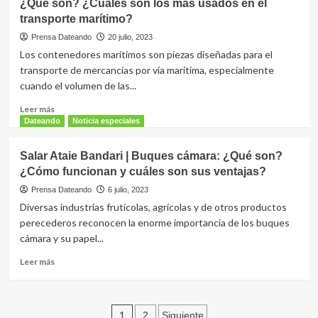
tipos
¿Qué son? ¿Cuáles son los más usados en el
Bandari
existen?
transporte marítimo?
|
Blockchain
Prensa Dateando
20 julio, 2023
y
Los contenedores marítimos son piezas diseñadas para el
Transporte
transporte de mercancías por vía marítima, especialmente
Marítimo:
cuando el volumen de las...
¡Aplicaciones
y
Leer
Leer más
beneficios!
más
Dateando
Noticia especiales
sobre
Ahmad
Salar Ataie Bandari | Buques cámara: ¿Qué son?
Reza
¿Cómo funcionan y cuáles son sus ventajas?
Ataie
|
Prensa Dateando
6 julio, 2023
Hablemos
Diversas industrias frutícolas, agrícolas y de otros productos
de
perecederos reconocen la enorme importancia de los buques
contenedores:
cámara y su papel...
¿Qué
son?
Leer
Leer más
¿Cuáles
más
son
sobre
los
Salar
más
Paginación
Ataie
1
2
Siguiente