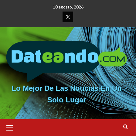
Saltar
10 agosto, 2026
al
contenido
Elemento
del
menú
Lo Mejor De Las Noticias En Un
Solo Lugar
Menú
primario