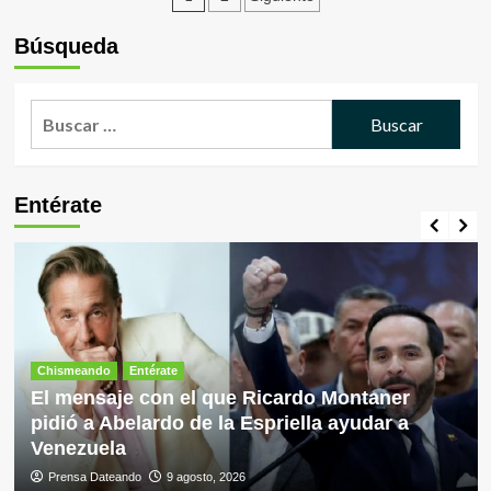
usados
Bandari
de
en
|
Búsqueda
el
Buques
entradas
transporte
cámara:
marítimo?
¿Qué
Buscar:
son?
¿Cómo
funcionan
y
Entérate
cuáles
son
sus
ventajas?
Chismeando
Entérate
El mensaje con el que Ricardo Montaner
pidió a Abelardo de la Espriella ayudar a
Venezuela
Prensa Dateando
9 agosto, 2026