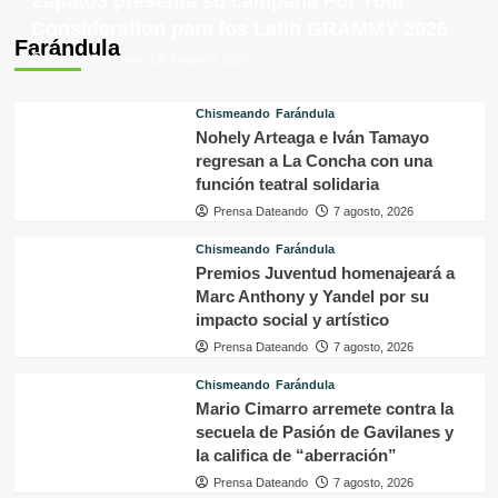
Zapato3 presenta su campaña For Your
Consideration para los Latin GRAMMY 2026
Farándula
Prensa Dateando
7 agosto, 2026
Chismeando
Farándula
Nohely Arteaga e Iván Tamayo
regresan a La Concha con una
función teatral solidaria
Prensa Dateando
7 agosto, 2026
Chismeando
Farándula
Premios Juventud homenajeará a
Marc Anthony y Yandel por su
impacto social y artístico
Prensa Dateando
7 agosto, 2026
Chismeando
Farándula
Mario Cimarro arremete contra la
secuela de Pasión de Gavilanes y
la califica de “aberración”
Prensa Dateando
7 agosto, 2026