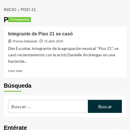
INICIO
PISO 21
Piso 21
Chismeando
Integrante de Piso 21 se casó
Prensa Dateando
15 abril, 2019
Dim Escobar, integrante de la agrupación musical “Piso 21”, se
casó recientemente con la actriz Danielle Arciniegas en una
hacienda...
Leer
Leer más
más
sobre
Búsqueda
Integrante
de
Piso
Buscar:
21
se
casó
Entérate