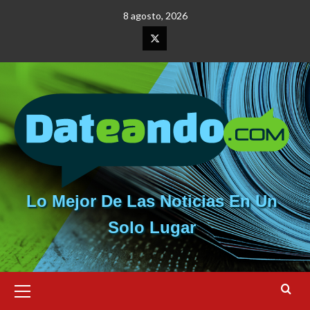
Saltar
8 agosto, 2026
al
contenido
Elemento
del
menú
Lo Mejor De Las Noticias En Un
Solo Lugar
Menú
primario