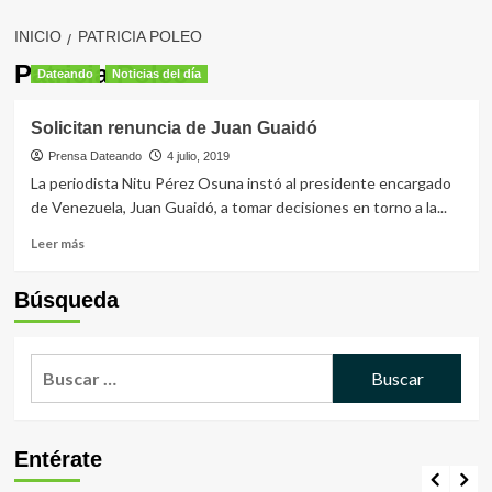
INICIO
PATRICIA POLEO
Patricia Poleo
Dateando
Noticias del día
Solicitan renuncia de Juan Guaidó
Prensa Dateando
4 julio, 2019
La periodista Nitu Pérez Osuna instó al presidente encargado
de Venezuela, Juan Guaidó, a tomar decisiones en torno a la...
Leer
Leer más
más
sobre
Búsqueda
Solicitan
renuncia
de
Buscar:
Juan
Guaidó
Entérate