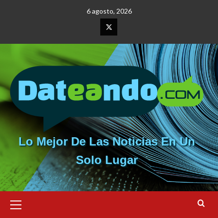
Saltar
6 agosto, 2026
al
contenido
Elemento
del
menú
Lo Mejor De Las Noticias En Un
Solo Lugar
Menú
primario