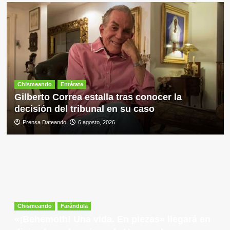
Chismeando
Entérate
Gilberto Correa estalla tras conocer la
decisión del tribunal en su caso
Prensa Dateando
6 agosto, 2026
Chismeando
Farándula
«¡Behemoth! Una vida. En piezas» llegará en