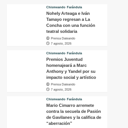
que
F
Chismeando
Farándula
Ricardo
f
Nohely Arteaga e Iván
Montaner
a
Tamayo regresan a La
pidió
s
a
Concha con una función
8
Abelardo
a
teatral solidaria
de
Prensa Dateando
la
7 agosto, 2026
Espriella
ayudar
Chismeando
Farándula
a
Premios Juventud
Venezuela
homenajeará a Marc
Anthony y Yandel por su
impacto social y artístico
Prensa Dateando
7 agosto, 2026
Chismeando
Farándula
Mario Cimarro arremete
contra la secuela de Pasión
de Gavilanes y la califica de
“aberración”