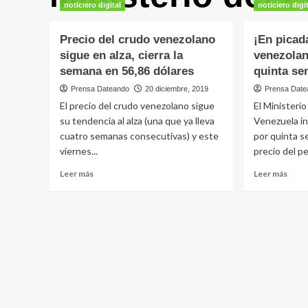
noticiero digital
noticiero digi
Precio del crudo venezolano
¡En picad
sigue en alza, cierra la
venezolan
semana en 56,86 dólares
quinta se
Prensa Dateando
20 diciembre, 2019
Prensa Date
El precio del crudo venezolano sigue
El Ministeri
su tendencia al alza (una que ya lleva
Venezuela in
cuatro semanas consecutivas) y este
por quinta s
viernes...
precio del pe
Leer
Leer
Leer más
Leer más
más
más
sobre
sobr
Precio
¡En
del
picad
crudo
Crud
venezolano
vene
sigue
volvi
en
a
alza,
bajar
cierra
por