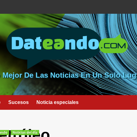
 Mejor De Las Noticias En Un Solo Lug
e
Sucesos
Noticia especiales
etróleo
eando
Noticias del día