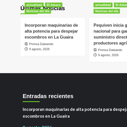
actualidad
El datazo
actualidad
El data
Últimas Noticias
Noticias del día
Noticias del día
Incorporan maquinarias de
Pequiven inicia g
alta potencia para despejar
nacional para gar
escombros en La Guaira
suministro direc
productores agrí
Prensa Dateando
9 agosto, 2026
Prensa Dateando
9 agosto, 2026
Entradas recientes
Incorporan maquinarias de alta potencia para despej
escombros en La Guaira