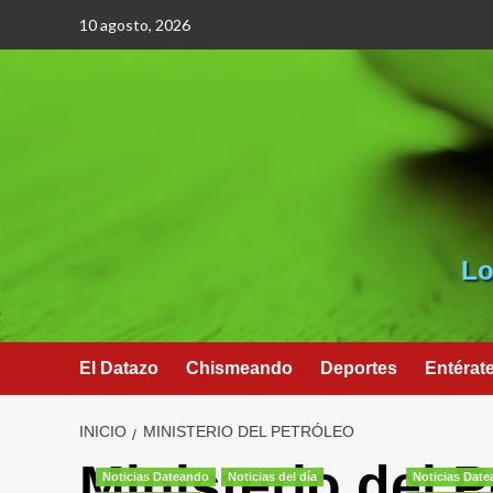
Saltar
10 agosto, 2026
al
contenido
Lo
El Datazo
Chismeando
Deportes
Entérat
INICIO
MINISTERIO DEL PETRÓLEO
Ministerio del P
Noticias Dateando
Noticias del día
Noticias Dat