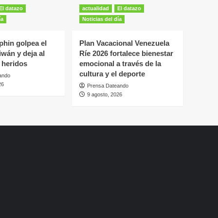
El datazo
actualidad
El datazo
ía
Noticias del día
lphin golpea el
Plan Vacacional Venezuela
iwán y deja al
Ríe 2026 fortalece bienestar
 heridos
emocional a través de la
cultura y el deporte
ando
26
Prensa Dateando
9 agosto, 2026