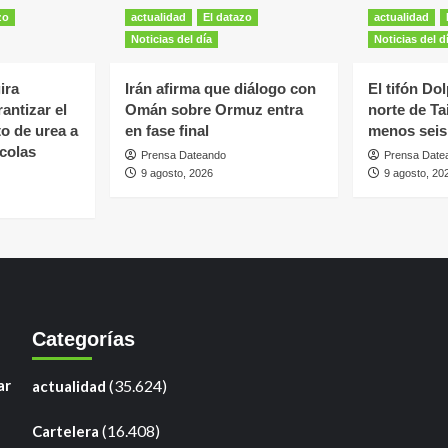
zo
actualidad
El datazo
actualidad
Noticias del día
Noticias del d
ira
Irán afirma que diálogo con
El tifón Do
antizar el
Omán sobre Ormuz entra
norte de Ta
to de urea a
en fase final
menos seis
colas
Prensa Dateando
Prensa Date
9 agosto, 2026
9 agosto, 20
Categorías
ar
(35.624)
actualidad
(16.408)
Cartelera