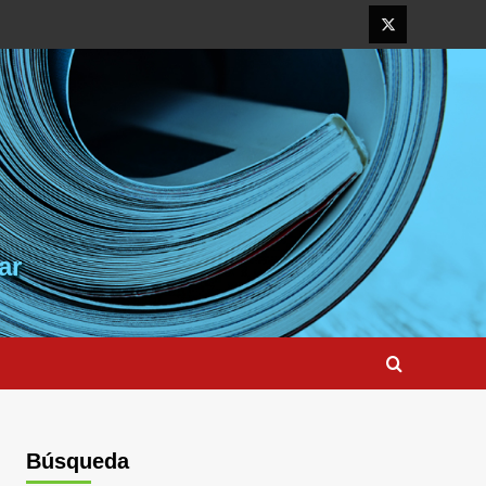
Elemento
del
menú
ar
Búsqueda