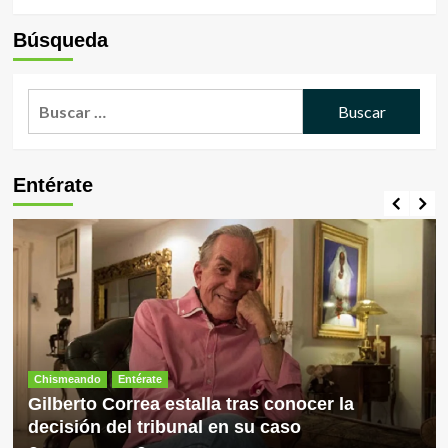
desde
más
los
sobre
Búsqueda
18
Alto
años
índice
de
de
Buscar:
edad
homofobia
en
Rusia
Entérate
Chismeando
Entérate
Gilberto Correa estalla tras conocer la
decisión del tribunal en su caso