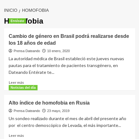
INICIO
HOMOFOBIA
Homofobia
Entérate
Cambio de género en Brasil podrá realizarse desde
los 18 años de edad
Prensa Dateando
10 enero, 2020
La autoridad médica de Brasil estableció este jueves nuevas
pautas para el tratamiento de pacientes transgénero, en
Dateando Entérate te...
Leer
Leer más
más
Noticias del día
sobre
Cambio
Alto índice de homofobia en Rusia
de
género
Prensa Dateando
23 mayo, 2019
en
Un sondeo realizado durante el mes de abril del presente año
Brasil
por el centro demoscópico de Levada, el más importante...
podrá
realizarse
Leer
Leer más