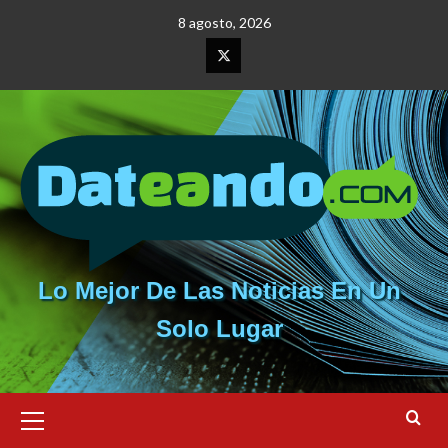
Saltar
8 agosto, 2026
al
contenido
Elemento
del
menú
Lo Mejor De Las Noticias En Un
Solo Lugar
Menú
primario