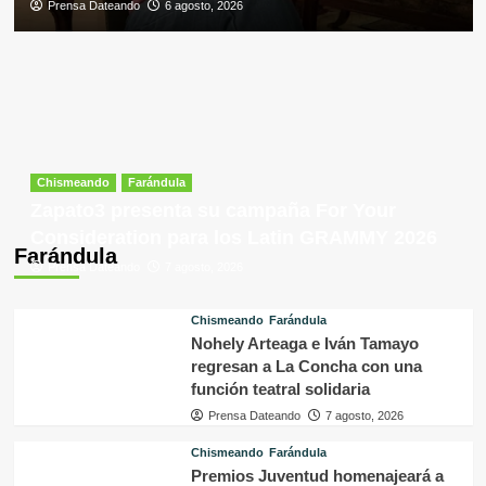
Prensa Dateando
6 agosto, 2026
Chismeando
Farándula
Zapato3 presenta su campaña For Your
Consideration para los Latin GRAMMY 2026
Farándula
Prensa Dateando
7 agosto, 2026
Chismeando
Farándula
Nohely Arteaga e Iván Tamayo
regresan a La Concha con una
función teatral solidaria
Prensa Dateando
7 agosto, 2026
Chismeando
Farándula
Premios Juventud homenajeará a