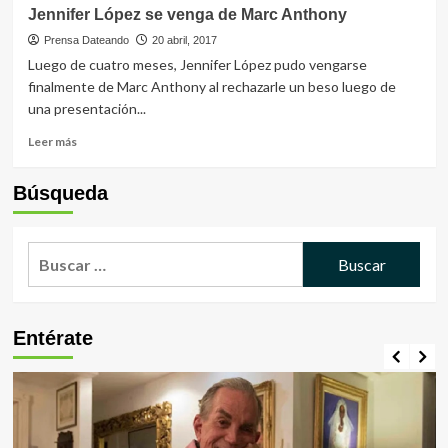
Carmelo
Jennifer López se venga de Marc Anthony
de
De
música
Grazia:
Prensa Dateando
20 abril, 2017
latina
Reynaldo
Luego de cuatro meses, Jennifer López pudo vengarse
para
Armas,
finalmente de Marc Anthony al rechazarle un beso luego de
niños”
Orgullo
una presentación...
de
Venezuela
Leer
Leer más
más
sobre
Búsqueda
Jennifer
López
se
Buscar:
venga
de
Marc
Anthony
Entérate