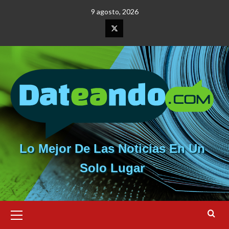
Saltar
9 agosto, 2026
al
contenido
Elemento
del
menú
Lo Mejor De Las Noticias En Un
Solo Lugar
Menú
primario