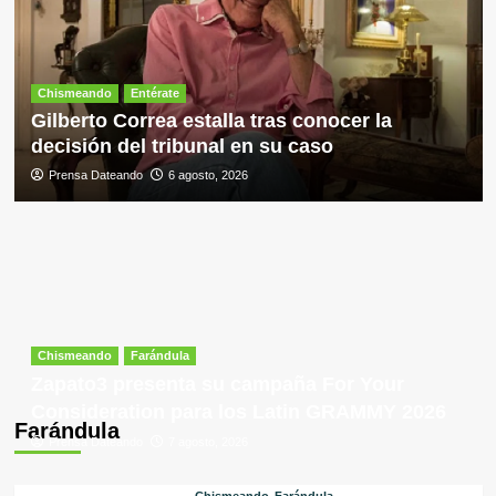
Chismeando
Entérate
Gilberto Correa estalla tras conocer la
decisión del tribunal en su caso
Prensa Dateando
6 agosto, 2026
Chismeando
Farándula
Zapato3 presenta su campaña For Your
Consideration para los Latin GRAMMY 2026
Farándula
Prensa Dateando
7 agosto, 2026