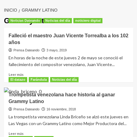
INICIO
GRAMMY LATINO
Grammy latino
Noticias Dateando
Noticias del día
noticiero digital
Falleció el maestro Juan Vicente Torrealba a los 102
años
Prensa Dateando
3 mayo, 2019
En horas de la noche de este jueves 2 de mayo se conoció el
fallecimiento del compositor venezolano, Juan Vicente...
Leer
Leer más
más
El datazo
Farándula
Noticias del día
sobre
Falleció
Trompetista venezolana hace historia al ganar
el
Grammy Latino
maestro
Juan
Prensa Dateando
16 noviembre, 2018
Vicente
La trompetista venezolana Linda Briceño se alzó este jueves en
Torrealba
Las Vegas con un Grammy Latino como Mejor Productora del...
a
los
Leer
Leer más