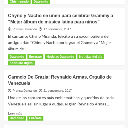
102
más
Chismeando
Dateando
años
sobre
Trompetista
Chyno y Nacho se unen para celebrar Grammy a
venezolana
“Mejor álbum de música latina para niños”
hace
historia
Prensa Dateando
17 noviembre, 2017
al
El cantante Chyno Miranda, felicitó a su excompañero del
ganar
antiguo dúo “Chino y Nacho por lograr el Grammy a “Mejor
Grammy
álbum de...
Latino
Dateando
Entérate
Noticias Dateando
Noticias del día
Leer
Leer más
más
noticiero digital
sobre
Chyno
Carmelo De Grazia: Reynaldo Armas, Orgullo de
y
Venezuela
Nacho
se
Prensa Dateando
21 septiembre, 2017
unen
Uno de los cantantes más emblemáticos y queridos de toda
para
Venezuela es, sin lugar a dudas, el gran Reynaldo Armas....
celebrar
Grammy
Leer
Leer más
a
más
Dateando
Entérate
“Mejor
sobre
álbum