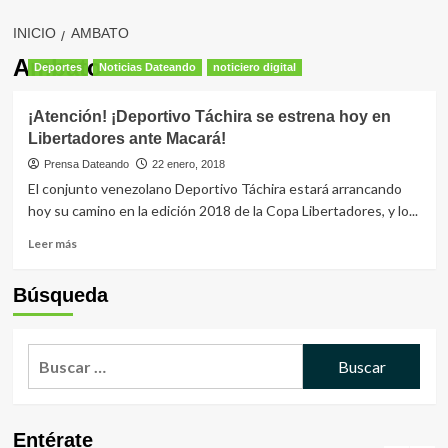
INICIO
AMBATO
Ambato
Deportes
Noticias Dateando
noticiero digital
¡Atención! ¡Deportivo Táchira se estrena hoy en
Libertadores ante Macará!
Prensa Dateando
22 enero, 2018
El conjunto venezolano Deportivo Táchira estará arrancando
hoy su camino en la edición 2018 de la Copa Libertadores, y lo...
Leer
Leer más
más
sobre
Búsqueda
¡Atención!
¡Deportivo
Táchira
Buscar:
se
estrena
hoy
en
Libertadores
Entérate