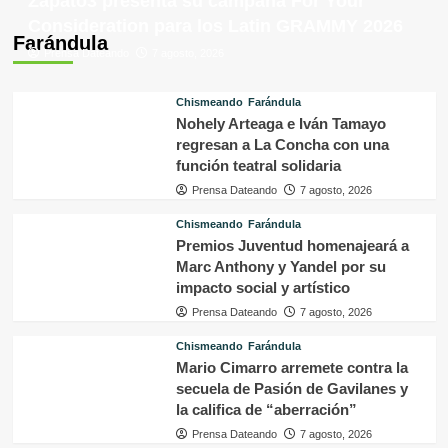
Zapato3 presenta su campaña For Your
Consideration para los Latin GRAMMY 2026
Farándula
Prensa Dateando
7 agosto, 2026
Chismeando
Farándula
Nohely Arteaga e Iván Tamayo
regresan a La Concha con una
función teatral solidaria
Prensa Dateando
7 agosto, 2026
Chismeando
Farándula
Premios Juventud homenajeará a
Marc Anthony y Yandel por su
impacto social y artístico
Prensa Dateando
7 agosto, 2026
Chismeando
Farándula
Mario Cimarro arremete contra la
secuela de Pasión de Gavilanes y
la califica de “aberración”
Prensa Dateando
7 agosto, 2026