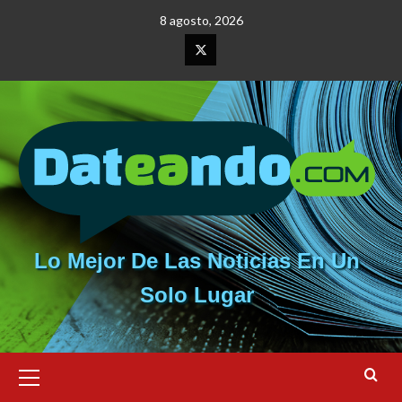
Saltar
8 agosto, 2026
al
contenido
Elemento
del
menú
Lo Mejor De Las Noticias En Un
Solo Lugar
Menú
primario