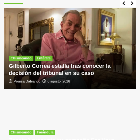
ante
Macará!
Chismeando
Entérate
Gilberto Correa estalla tras conocer la
decisión del tribunal en su caso
Prensa Dateando
6 agosto, 2026
Chismeando
Farándula