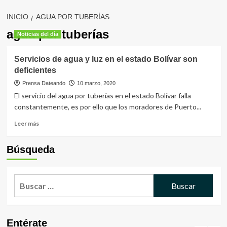
INICIO
AGUA POR TUBERÍAS
agua por tuberías
Noticias del día
Servicios de agua y luz en el estado Bolívar son
deficientes
Prensa Dateando
10 marzo, 2020
El servicio del agua por tuberías en el estado Bolívar falla
constantemente, es por ello que los moradores de Puerto...
Leer
Leer más
más
sobre
Búsqueda
Servicios
de
agua
Buscar:
y
luz
en
el
estado
Entérate