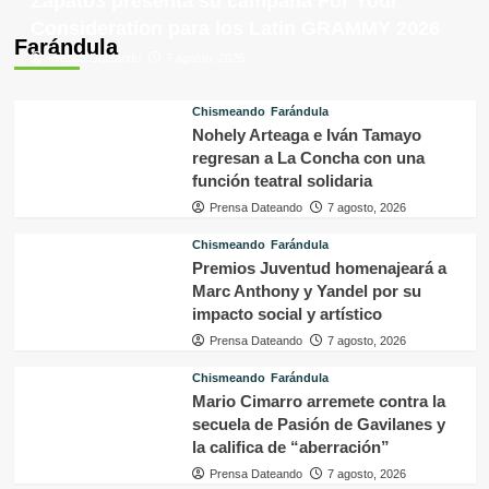
Zapato3 presenta su campaña For Your
Consideration para los Latin GRAMMY 2026
Farándula
Prensa Dateando
7 agosto, 2026
Chismeando
Farándula
Nohely Arteaga e Iván Tamayo
regresan a La Concha con una
función teatral solidaria
Prensa Dateando
7 agosto, 2026
Chismeando
Farándula
Premios Juventud homenajeará a
Marc Anthony y Yandel por su
impacto social y artístico
Prensa Dateando
7 agosto, 2026
Chismeando
Farándula
Mario Cimarro arremete contra la
secuela de Pasión de Gavilanes y
la califica de “aberración”
Prensa Dateando
7 agosto, 2026