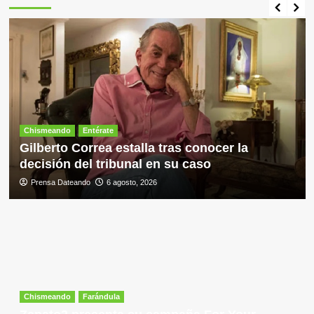
Bolívar
son
deficientes
Chismeando
Entérate
Gilberto Correa estalla tras conocer la
decisión del tribunal en su caso
Prensa Dateando
6 agosto, 2026
Chismeando
Farándula