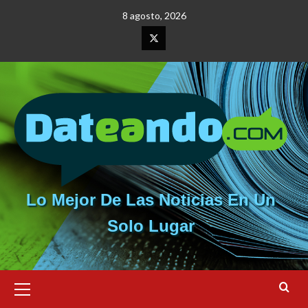
Saltar
8 agosto, 2026
al
contenido
Elemento
del
menú
Lo Mejor De Las Noticias En Un
Solo Lugar
Menú
primario