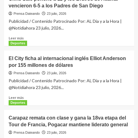
Acuña
vencieron 6-5 a los Padres de San Diego
Jr.
podrí
Prensa Dateando
23 julio, 2026
volver
Publicidad / Contenido Patrocinado Por: AL Día y a la Hora |
a
@Notidiahora 23 julio, 2026...
la
acción
Leer
Leer más
contra
más
Deportes
Baltimore
sobre
este
Chris
El City ficha al internacional inglés Elliot Anderson
fin
Sale
por 155 millones de dólares
de
ponchó
semana
a
Prensa Dateando
23 julio, 2026
11
Publicidad / Contenido Patrocinado Por: AL Día y a la Hora |
y
@Notidiahora 23 julio, 2026...
los
Bravos
Leer
Leer más
de
más
Deportes
Atlanta
sobre
vencieron
El
Carapaz remata con clase y gana la 18va etapa del
6-
City
Tour de Francia, Pogacar mantiene liderato general
5
ficha
a
al
Prensa Dateando
23 julio, 2026
los
internacional