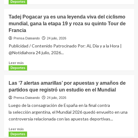
20,
más
Deportes
Pogacar
sobre
mañana
Eugenio
Tadej Pogacar ya es una leyenda viva del ciclismo
a
Suárez
mundial, gana la etapa 19 y roza su quinto Tour de
su
y
encuentro
Francia
Rhett
en
Lowder
Prensa Dateando
24 julio, 2026
el
guían
Publicidad / Contenido Patrocinado Por: AL Día y a la Hora |
olimpo
a
@Notidiahora 24 julio, 2026...
de
Rojos
los
a
Leer
Leer más
grandes
victoria
más
Deportes
4-
sobre
2
Tadej
Las ‘7 alertas amarillas’ por apuestas y amaños de
sobre
Pogacar
Cardenales
partidos que registró un estudio en el Mundial
ya
es
Prensa Dateando
24 julio, 2026
una
Luego de la consagración de España en la final contra
leyenda
la selección argentina, el Mundial 2026 quedó envuelto en una
viva
controversia relacionada con las apuestas deportivas...
del
ciclismo
Leer
Leer más
mundial,
más
Deportes
gana