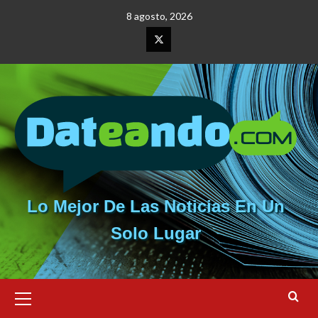
Saltar
8 agosto, 2026
al
contenido
Elemento
del
menú
Lo Mejor De Las Noticias En Un
Solo Lugar
Menú
primario