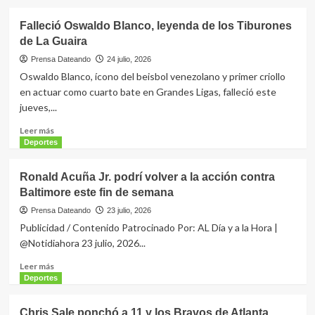
sobre
la
Las
Falleció Oswaldo Blanco, leyenda de los Tiburones
etapa
‘7
19
de La Guaira
alertas
y
amarillas’
Prensa Dateando
24 julio, 2026
roza
por
Oswaldo Blanco, ícono del beisbol venezolano y primer criollo
su
apuestas
en actuar como cuarto bate en Grandes Ligas, falleció este
quinto
y
jueves,...
Tour
amaños
de
de
Leer
Leer más
Francia
partidos
más
Deportes
que
sobre
registró
Falleció
Ronald Acuña Jr. podrí volver a la acción contra
un
Oswaldo
estudio
Baltimore este fin de semana
Blanco,
en
leyenda
Prensa Dateando
23 julio, 2026
el
de
Publicidad / Contenido Patrocinado Por: AL Día y a la Hora |
Mundial
los
@Notidiahora 23 julio, 2026...
Tiburones
de
Leer
Leer más
La
más
Deportes
Guaira
sobre
Ronald
Chris Sale ponchó a 11 y los Bravos de Atlanta