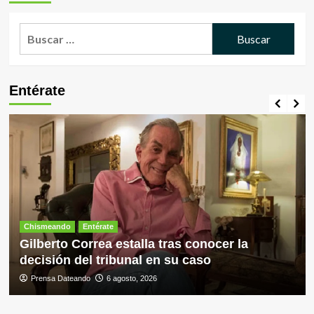
Argentina
la
y
selección
aseguró
Buscar:
argentina
que
Inglaterra
debió
ser
Entérate
finalista
del
Mundial
Chismeando
Entérate
Gilberto Correa estalla tras conocer la
decisión del tribunal en su caso
Prensa Dateando
6 agosto, 2026