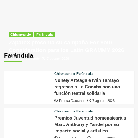
Chismeando
Farándula
Zapato3 presenta su campaña For Your
Consideration para los Latin GRAMMY 2026
Farándula
Prensa Dateando
7 agosto, 2026
Chismeando
Farándula
Nohely Arteaga e Iván Tamayo
regresan a La Concha con una
función teatral solidaria
Prensa Dateando
7 agosto, 2026
Chismeando
Farándula
Premios Juventud homenajeará a
Marc Anthony y Yandel por su
impacto social y artístico