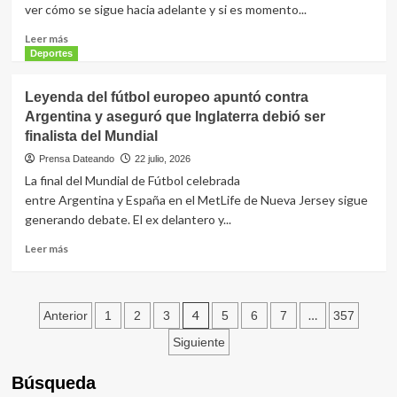
ver cómo se sigue hacia adelante y si es momento...
sueños
de
Leer
Leer más
la
más
Deportes
infancia
sobre
La
Leyenda del fútbol europeo apuntó contra
carta
Argentina y aseguró que Inglaterra debió ser
de
finalista del Mundial
la
esposa
Prensa Dateando
22 julio, 2026
del
La final del Mundial de Fútbol celebrada
Dibu
entre Argentina y España en el MetLife de Nueva Jersey sigue
Martínez
generando debate. El ex delantero y...
después
de
Leer
Leer más
que
más
el
sobre
arquero
Leyenda
puso
Paginación
del
4
…
Anterior
1
2
3
5
6
7
357
su
fútbol
de
futuro
Siguiente
europeo
en
apuntó
entradas
duda
Búsqueda
contra
en