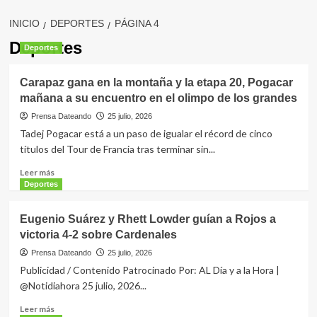
INICIO
DEPORTES
PÁGINA 4
Deportes
Deportes
Carapaz gana en la montaña y la etapa 20, Pogacar
mañana a su encuentro en el olimpo de los grandes
Prensa Dateando
25 julio, 2026
Tadej Pogacar está a un paso de igualar el récord de cinco
títulos del Tour de Francia tras terminar sin...
Leer
Leer más
más
Deportes
sobre
Carapaz
Eugenio Suárez y Rhett Lowder guían a Rojos a
gana
victoria 4-2 sobre Cardenales
en
la
Prensa Dateando
25 julio, 2026
montaña
Publicidad / Contenido Patrocinado Por: AL Día y a la Hora |
y
@Notidiahora 25 julio, 2026...
la
etapa
Leer
Leer más