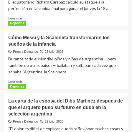
El ecuatoriano Richard Carapaz calculó su ataque a la
Padres
inglés
perfección en la subida final para ganar el jueves la 18va...
de
Elliot
San
Anderson
Leer
Leer más
Diego
por
más
Deportes
155
sobre
millones
Carapaz
Cómo Messi y la Scaloneta transformaron los
de
remata
sueños de la infancia
dólares
con
clase
Prensa Dateando
23 julio, 2026
y
Durante todo el Mundial, niños y niñas de Argentina —pero
gana
también de otros países— bailaban y saltaban cada vez que
la
sonaba “Argentina, la Scaloneta...
18va
etapa
Leer
Leer más
del
más
Deportes
Tour
sobre
de
Cómo
La carta de la esposa del Dibu Martínez después de
Francia,
Messi
Pogacar
que el arquero puso su futuro en duda en la
y
mantiene
selección argentina
la
liderato
Scaloneta
Prensa Dateando
22 julio, 2026
general
transformaron
“El dolor es difícil de explicar, queda reflexionar muchas cosas y
los